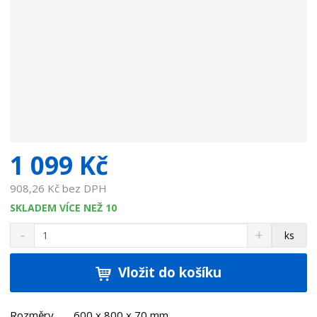
v
a
t
e
l
e
:
7
9
1
1 099 Kč
0
0
908,26 Kč bez DPH
0
SKLADEM VÍCE NEŽ 10
2
S
N
Z
ks
n
a
m
í
v
ě
ž
ý
Vložit do košíku
n
i
š
i
t
i
t
m
t
Rozměry 600 x 800 x 70 mm