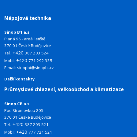
Nápojová technika
Sinop BT a.s.
Planá 95 - areál letiště
370 01 České Budějovice
+420
Tel.:
387 203 524
+420
Mobil:
771 292 335
E-mail:
sinopbt@sinopbt.cz
Další kontakty
Průmyslové chlazení, velkoobchod a klimatizace
Sinop CB a.s.
Pod Stromovkou 205
370 01 České Budějovice
+420
Tel.:
387 203 521
+420
Mobil:
777 721 521