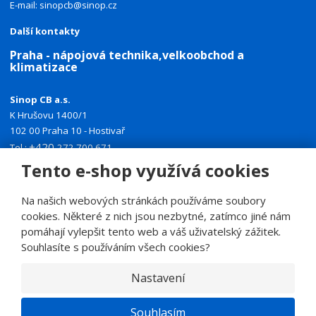
E-mail:
sinopcb@sinop.cz
Další kontakty
Praha - nápojová technika,velkoobchod a
klimatizace
Sinop CB a.s.
K Hrušovu 1400/1
102 00 Praha 10 - Hostivař
+420
Tel.:
272 700 671
+420
Mobil:
774 335 918
Tento e-shop využívá cookies
E-mail:
sinoppraha@sinop.cz
Na našich webových stránkách používáme soubory
Další kontakty
cookies. Některé z nich jsou nezbytné, zatímco jiné nám
pomáhají vylepšit tento web a váš uživatelský zážitek.
Souhlasíte s používáním všech cookies?
Nastavení
© 2026, SINOP CB a.s.
E
Souhlasím