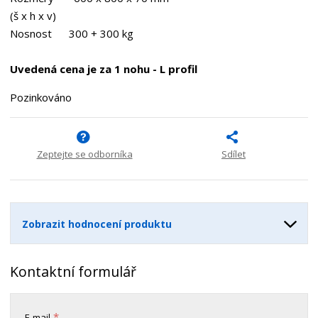
p
n
m
(š x h x v)
o
o
n
Nosnost 300 + 300 kg
ž
o
č
s
ž
e
t
s
Uvedená cena je za 1 nohu - L profil
t
v
t
í
v
Pozinkováno
í
Zeptejte se odborníka
Sdílet
Zobrazit hodnocení produktu
Kontaktní formulář
*
E-mail