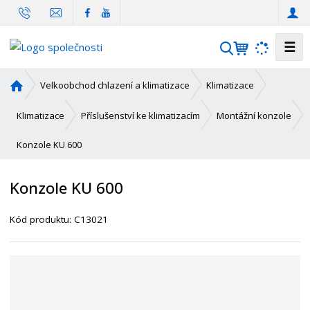
☰
V
y
h
Ú
Velkoobchod chlazení a klimatizace
Klimatizace
l
v
o
e
Klimatizace
Příslušenství ke klimatizacím
Montážní konzole
d
d
Konzole KU 600
n
a
í
t
s
Konzole KU 600
t
r
K
Kód produktu:
C13021
a
ó
n
d
a
d
o
d
a