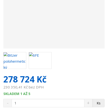
v
a
t
e
l
e
:
7
0
9
2
1
6
6
278 724 Kč
.
4
230 350,41 Kč bez DPH
0
SKLADEM 1 AŽ 5
S
N
Z
Ks
n
a
m