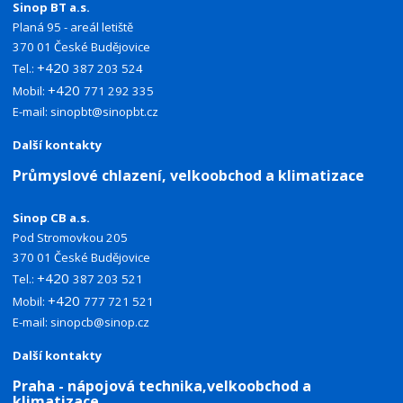
Sinop BT a.s.
Planá 95 - areál letiště
370 01 České Budějovice
+420
Tel.:
387 203 524
+420
Mobil:
771 292 335
E-mail:
sinopbt@sinopbt.cz
Další kontakty
Průmyslové chlazení, velkoobchod a klimatizace
Sinop CB a.s.
Pod Stromovkou 205
370 01 České Budějovice
+420
Tel.:
387 203 521
+420
Mobil:
777 721 521
E-mail:
sinopcb@sinop.cz
Další kontakty
Praha - nápojová technika,velkoobchod a
klimatizace