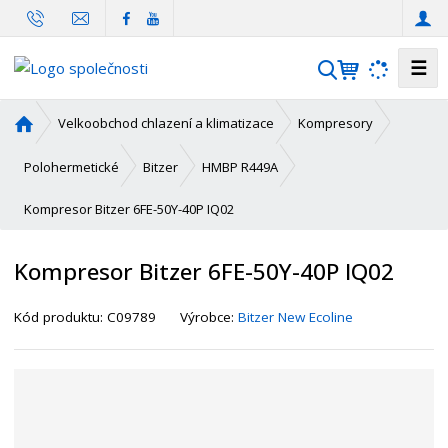
☰
V
y
h
Ú
Velkoobchod chlazení a klimatizace
Kompresory
l
v
o
e
Polohermetické
Bitzer
HMBP R449A
d
d
Kompresor Bitzer 6FE-50Y-40P IQ02
n
a
í
t
s
Kompresor Bitzer 6FE-50Y-40P IQ02
t
r
K
Kód produktu:
C09789
Výrobce:
Bitzer New Ecoline
a
ó
n
d
a
d
o
d
a