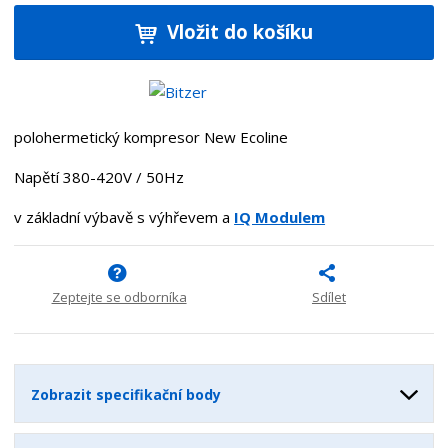
í
v
ě
ž
ý
Vložit do košíku
n
i
š
i
t
i
t
m
t
p
n
m
o
o
n
polohermetický kompresor New Ecoline
ž
o
č
s
ž
e
Napětí 380-420V / 50Hz
t
s
t
v
t
v základní výbavě s výhřevem a
IQ Modulem
í
v
í
Zeptejte se odborníka
Sdílet
Zobrazit specifikační body