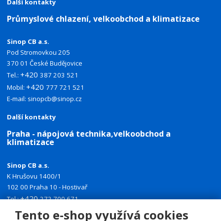
Další kontakty
Průmyslové chlazení, velkoobchod a klimatizace
Sinop CB a.s.
Pod Stromovkou 205
370 01 České Budějovice
+420
Tel.:
387 203 521
+420
Mobil:
777 721 521
E-mail:
sinopcb@sinop.cz
Další kontakty
Praha - nápojová technika,velkoobchod a
klimatizace
Sinop CB a.s.
K Hrušovu 1400/1
102 00 Praha 10 - Hostivař
+420
Tel.:
272 700 671
+420
Mobil:
774 335 918
Tento e-shop využívá cookies