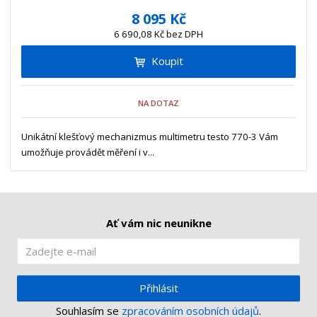
í
v
ě
8 095 Kč
ž
ý
n
6 690,08 Kč bez DPH
i
š
i
t
i
Koupit
t
m
t
p
n
m
o
o
n
NA DOTAZ
ž
o
č
s
ž
e
t
s
Unikátní klešťový mechanizmus multimetru testo 770-3 Vám
t
v
t
umožňuje provádět měření i v...
í
v
í
Ať vám nic neunikne
Přihlásit
Souhlasím se
zpracováním osobních údajů
.