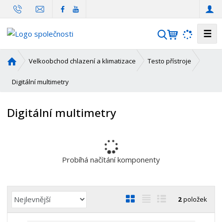
☰
V
y
h
Ú
Velkoobchod chlazení a klimatizace
Testo přístroje
l
v
o
Digitální multimetry
e
d
d
n
a
Digitální multimetry
í
t
s
t
r
a
Probíhá načítání komponenty
n
a
Ř
O
T
Ř
2
položek
a
b
a
á
z