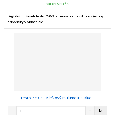
o
n
SKLADEM 1 AŽ 5
ž
o
č
s
ž
e
t
s
Digitální multimetr testo 760-3 je cenný pomocník pro všechny
t
v
t
odborníky v oblasti ele...
í
v
í
Testo 770-3 - Klešťový multimetr s Bluet...
S
N
Z
ks
n
a
m