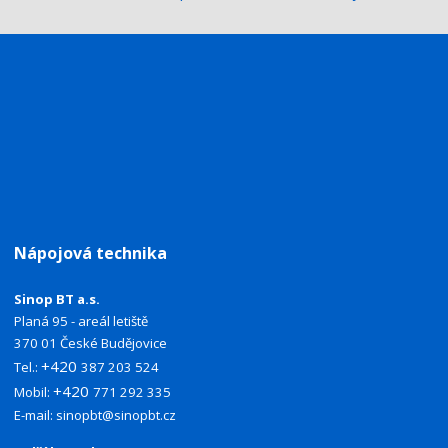
Nápojová technika
Sinop BT a.s.
Planá 95 - areál letiště
370 01 České Budějovice
+420
Tel.:
387 203 524
+420
Mobil:
771 292 335
E-mail:
sinopbt@sinopbt.cz