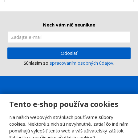
t
s
t
v
t
o
v
o
Nech vám nič neunikne
Odoslať
Súhlasím so
spracovaním osobných údajov
.
Tento e-shop používa cookies
Na našich webových stránkach používame súbory
cookies. Niektoré z nich sú nevyhnutné, zatiaľ čo iné nám
pomáhajú vylepšiť tento web a váš užívateľský zážitok.
Súhlasíte s používaním všetkých cookies?