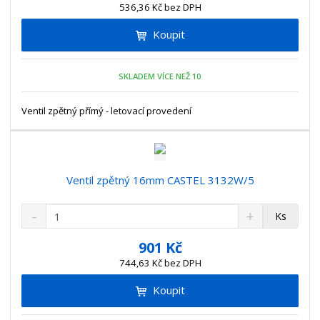
n
536,36 Kč bez DPH
i
š
i
t
i
Koupit
t
m
t
p
n
m
o
o
n
SKLADEM VÍCE NEŽ 10
ž
o
č
s
ž
e
t
s
Ventil zpětný přímý - letovací provedení
t
v
t
í
v
í
Ventil zpětný 16mm CASTEL 3132W/5
S
N
Z
Ks
n
a
m
í
v
ě
901 Kč
ž
ý
n
744,63 Kč bez DPH
i
š
i
t
i
Koupit
t
m
t
p
n
m