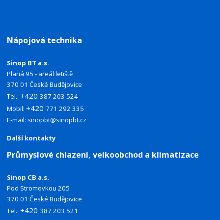
Nápojová technika
Sinop BT a.s.
Planá 95 - areál letiště
370 01 České Budějovice
+420
Tel.:
387 203 524
+420
Mobil:
771 292 335
E-mail:
sinopbt@sinopbt.cz
Další kontakty
Průmyslové chlazení, velkoobchod a klimatizace
Sinop CB a.s.
Pod Stromovkou 205
370 01 České Budějovice
+420
Tel.:
387 203 521