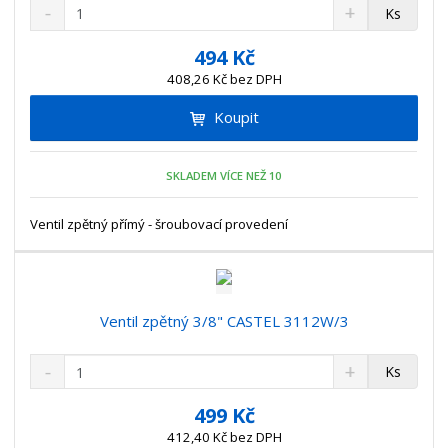
S
N
Z
Ks
n
a
m
í
v
ě
494 Kč
ž
ý
n
408,26 Kč bez DPH
i
š
i
t
i
Koupit
t
m
t
p
n
m
o
o
n
SKLADEM VÍCE NEŽ 10
ž
o
č
s
ž
e
t
s
Ventil zpětný přímý - šroubovací provedení
t
v
t
í
v
í
Ventil zpětný 3/8" CASTEL 3112W/3
S
N
Z
Ks
n
a
m
í
v
ě
499 Kč
ž
ý
n
412,40 Kč bez DPH
i
š