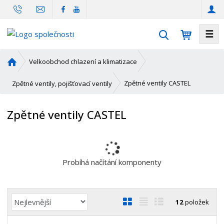
☰
V
y
h
Ú
Velkoobchod chlazení a klimatizace
l
v
o
e
Zpětné ventily CASTEL
Zpětné ventily, pojišťovací ventily
d
d
n
a
Zpětné ventily CASTEL
í
t
s
t
r
a
Probíhá načítání komponenty
n
a
Ř
O
T
Ř
12
položek
a
b
a
á
z