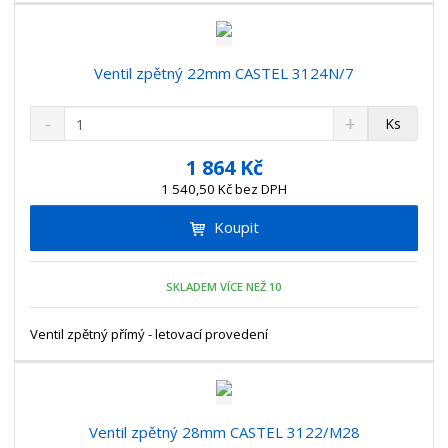
í
v
í
Ventil zpětný 22mm CASTEL 3124N/7
S
N
Z
Ks
n
a
m
í
v
ě
1 864 Kč
ž
ý
n
1 540,50 Kč bez DPH
i
š
i
t
i
Koupit
t
m
t
p
n
m
o
o
n
SKLADEM VÍCE NEŽ 10
ž
o
č
s
ž
e
t
s
Ventil zpětný přímý - letovací provedení
t
v
t
í
v
í
Ventil zpětný 28mm CASTEL 3122/M28