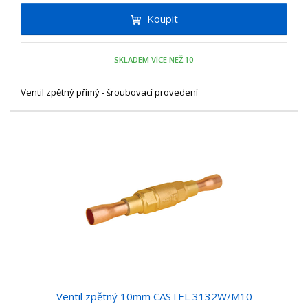
i
t
i
Koupit
t
m
t
p
n
m
o
o
n
SKLADEM VÍCE NEŽ 10
ž
o
č
s
ž
e
t
s
Ventil zpětný přímý - šroubovací provedení
t
v
t
í
v
í
Ventil zpětný 10mm CASTEL 3132W/M10