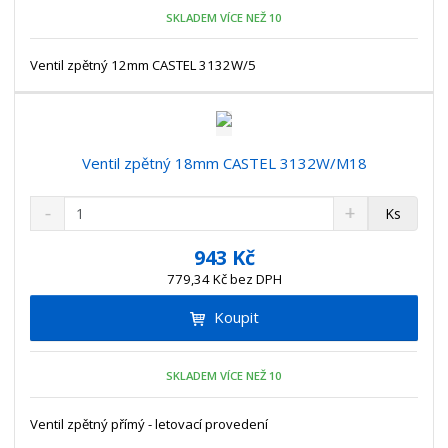
o
o
n
SKLADEM VÍCE NEŽ 10
ž
o
č
s
ž
e
t
s
Ventil zpětný 12mm CASTEL 3132W/5
t
v
t
í
v
í
Ventil zpětný 18mm CASTEL 3132W/M18
S
N
Z
Ks
n
a
m
í
v
ě
943 Kč
ž
ý
n
779,34 Kč bez DPH
i
š
i
t
i
Koupit
t
m
t
p
n
m
o
o
n
SKLADEM VÍCE NEŽ 10
ž
o
č
s
ž
e
t
s
Ventil zpětný přímý - letovací provedení
t
v
t