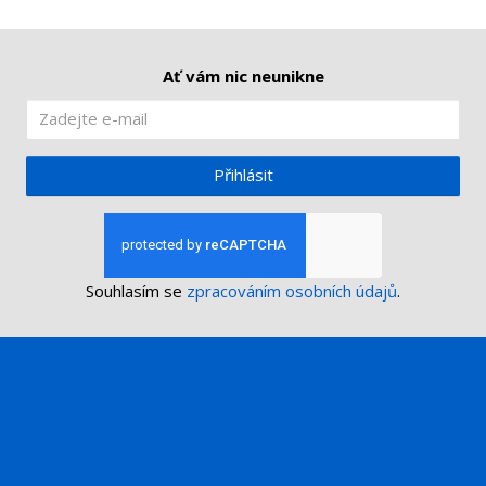
í
v
í
Ať vám nic neunikne
Přihlásit
Souhlasím se
zpracováním osobních údajů
.