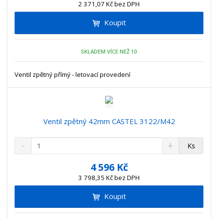
n
2 371,07 Kč bez DPH
i
š
i
t
i
Koupit
t
m
t
p
n
m
o
o
n
SKLADEM VÍCE NEŽ 10
ž
o
č
s
ž
e
t
s
Ventil zpětný přímý - letovací provedení
t
v
t
í
v
í
Ventil zpětný 42mm CASTEL 3122/M42
S
N
Z
Ks
n
a
m
í
v
ě
4 596 Kč
ž
ý
n
3 798,35 Kč bez DPH
i
š
i
t
i
Koupit
t
m
t
p
n
m
o