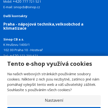
+420
Mobil:
777 721 521
E-mail:
sinopcb@sinop.cz
Další kontakty
Praha - nápojová technika,velkoobchod a
klimatizace
Sinop CB a.s.
K Hrušovu 1400/1
102 00 Praha 10 - Hostivař
+420
Tel.:
272 700 671
+420
Tento e-shop využívá cookies
Mobil:
774 335 918
E-mail:
sinoppraha@sinop.cz
Na našich webových stránkách používáme soubory
Další kontakty
cookies. Některé z nich jsou nezbytné, zatímco jiné nám
pomáhají vylepšit tento web a váš uživatelský zážitek.
Souhlasíte s používáním všech cookies?
Nastavení
© 2026, SINOP CB a.s.