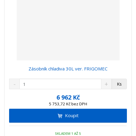
Zásobník chladiva 30L ver. FRIGOMEC
S
N
Z
Ks
n
a
m
í
v
ě
6 962 Kč
ž
ý
n
5 753,72 Kč bez DPH
i
š
i
t
i
Koupit
t
m
t
p
n
m
o
o
n
SKLADEM 1 AŽ 5
č