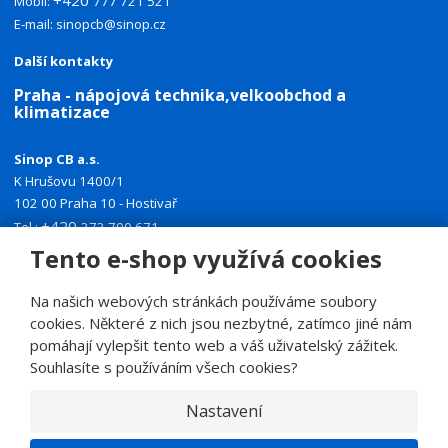
+420
Mobil:
777 721 521
E-mail:
sinopcb@sinop.cz
Další kontakty
Praha - nápojová technika,velkoobchod a
klimatizace
Sinop CB a.s.
K Hrušovu 1400/1
102 00 Praha 10 - Hostivař
+420
Tel.:
272 700 671
+420
Tento e-shop využívá cookies
Mobil:
774 335 918
E-mail:
sinoppraha@sinop.cz
Na našich webových stránkách používáme soubory
Další kontakty
cookies. Některé z nich jsou nezbytné, zatímco jiné nám
pomáhají vylepšit tento web a váš uživatelský zážitek.
Souhlasíte s používáním všech cookies?
Nastavení
© 2026, SINOP CB a.s.