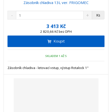
Zásobník chladiva 13L ver. FRIGOMEC
S
N
Z
Ks
n
a
m
í
v
ě
3 413 Kč
ž
ý
n
2 820,66 Kč bez DPH
i
š
i
t
i
Koupit
t
m
t
p
n
m
o
o
n
SKLADEM 1 AŽ 5
ž
o
č
s
ž
e
t
s
Zásobník chladiva - letovací vstup, výstup Rotalock 1"
t
v
t
í
v
í