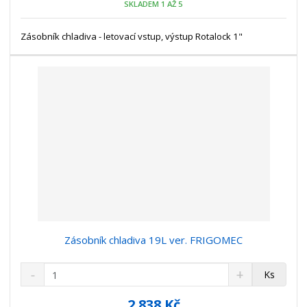
SKLADEM 1 AŽ 5
ž
o
č
s
ž
e
t
s
Zásobník chladiva - letovací vstup, výstup Rotalock 1"
t
v
t
í
v
í
Zásobník chladiva 19L ver. FRIGOMEC
S
N
Z
Ks
n
a
m
í
v
ě
2 838 Kč