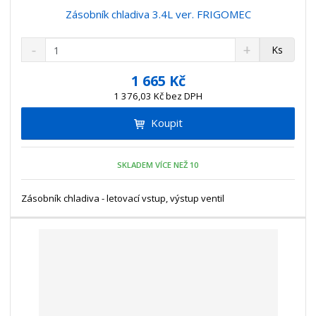
Zásobník chladiva 3.4L ver. FRIGOMEC
S
N
Z
Ks
n
a
m
í
v
ě
1 665 Kč
ž
ý
n
1 376,03 Kč bez DPH
i
š
i
t
i
Koupit
t
m
t
p
n
m
o
o
n
SKLADEM VÍCE NEŽ 10
ž
o
č
s
ž
e
t
s
Zásobník chladiva - letovací vstup, výstup ventil
t
v
t
í
v
í