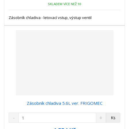
o
n
SKLADEM VÍCE NEŽ 10
ž
o
č
s
ž
e
t
s
Zásobník chladiva - letovací vstup, výstup ventil
t
v
t
í
v
í
Zásobník chladiva 5.6L ver. FRIGOMEC
S
N
Z
Ks
n
a
m
í
v
ě