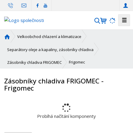
☰
V
y
h
Ú
Velkoobchod chlazení a klimatizace
l
v
o
e
Separátory oleje a kapaliny, zásobníky chladiva
d
d
n
Frigomec
Zásobníky chladiva FRIGOMEC
a
í
t
s
Zásobníky chladiva FRIGOMEC -
t
Frigomec
r
a
n
a
Probíhá načítání komponenty