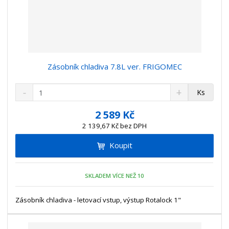
Zásobník chladiva 7.8L ver. FRIGOMEC
S
N
Z
Ks
n
a
m
í
v
ě
2 589 Kč
ž
ý
n
2 139,67 Kč bez DPH
i
š
i
t
i
Koupit
t
m
t
p
n
m
o
o
n
SKLADEM VÍCE NEŽ 10
ž
o
č
s
ž
e
t
s
Zásobník chladiva - letovací vstup, výstup Rotalock 1"
t
v
t
í
v