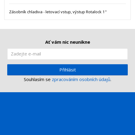
ž
o
s
ž
e
t
s
Zásobník chladiva - letovací vstup, výstup Rotalock 1"
t
v
t
í
v
í
Ať vám nic neunikne
Přihlásit
Souhlasím se
zpracováním osobních údajů
.