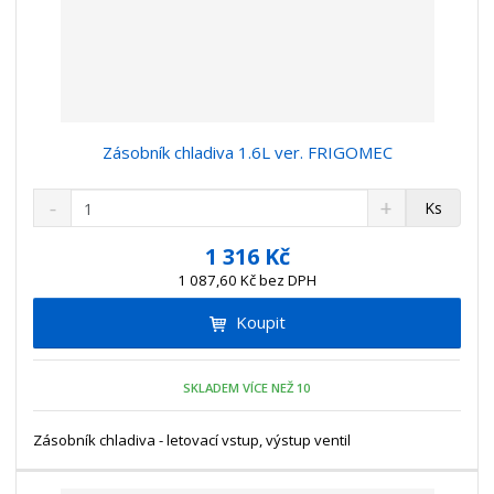
Zásobník chladiva 1.6L ver. FRIGOMEC
S
N
Z
Ks
n
a
m
í
v
ě
1 316 Kč
ž
ý
n
1 087,60 Kč bez DPH
i
š
i
t
i
Koupit
t
m
t
p
n
m
o
o
n
SKLADEM VÍCE NEŽ 10
ž
o
č
s
ž
e
t
s
Zásobník chladiva - letovací vstup, výstup ventil
t
v
t
í
v