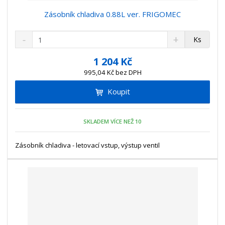
Zásobník chladiva 0.88L ver. FRIGOMEC
S
N
Z
Ks
n
a
m
í
v
ě
1 204 Kč
ž
ý
n
995,04 Kč bez DPH
i
š
i
t
i
Koupit
t
m
t
p
n
m
o
o
n
SKLADEM VÍCE NEŽ 10
ž
o
č
s
ž
e
t
s
Zásobník chladiva - letovací vstup, výstup ventil
t
v
t
í
v
í