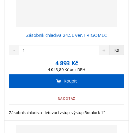
Zásobník chladiva 24.5L ver. FRIGOMEC
S
N
Z
Ks
n
a
m
í
v
ě
4 893 Kč
ž
ý
n
4 043,80 Kč bez DPH
i
š
i
t
i
Koupit
t
m
t
p
n
m
o
o
n
NA DOTAZ
ž
o
č
s
ž
e
t
s
Zásobník chladiva - letovací vstup, výstup Rotalock 1"
t
v
t
í
v
í