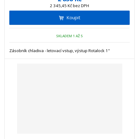
ž
ý
n
2 345,45 Kč bez DPH
i
š
i
t
i
Koupit
t
m
t
p
n
m
o
o
n
SKLADEM 1 AŽ 5
ž
o
č
s
ž
e
t
s
Zásobník chladiva - letovací vstup, výstup Rotalock 1"
t
v
t
í
v
í