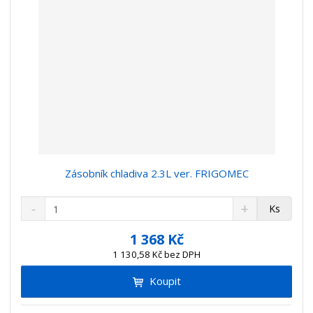
í
Zásobník chladiva 2.3L ver. FRIGOMEC
S
N
Z
Ks
n
a
m
í
v
ě
1 368 Kč
ž
ý
n
1 130,58 Kč bez DPH
i
š
i
t
i
Koupit
t
m
t
p
n
m
o