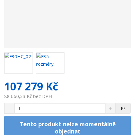
t
e
l
e
:
7
1
5
0
3
2
9
107 279 Kč
88 660,33 Kč bez DPH
S
N
Z
Ks
n
a
m
í
v
ě
ž
ý
Tento produkt nelze momentálně
n
i
š
objednat
i