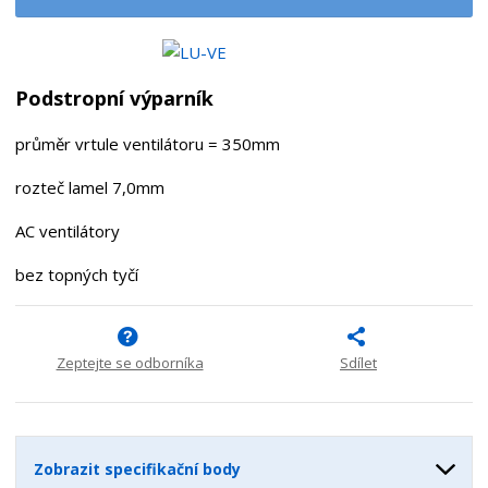
t
i
t
m
t
p
n
m
o
o
n
ž
o
č
Podstropní výparník
s
ž
e
t
s
t
průměr vrtule ventilátoru = 350mm
v
t
í
v
rozteč lamel 7,0mm
í
AC ventilátory
bez topných tyčí
Zeptejte se odborníka
Sdílet
Zobrazit specifikační body