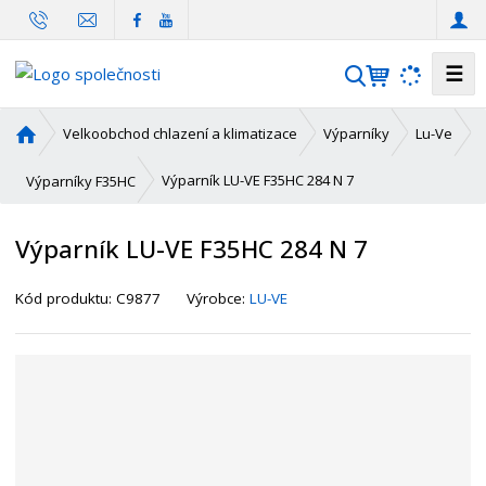
☰
V
y
h
Ú
Velkoobchod chlazení a klimatizace
Výparníky
Lu-Ve
l
v
o
e
Výparník LU-VE F35HC 284 N 7
Výparníky F35HC
d
d
n
a
Výparník LU-VE F35HC 284 N 7
í
t
s
K
Kód produktu:
C9877
Výrobce:
LU-VE
t
ó
r
d
a
d
n
o
a
d
a
v
a