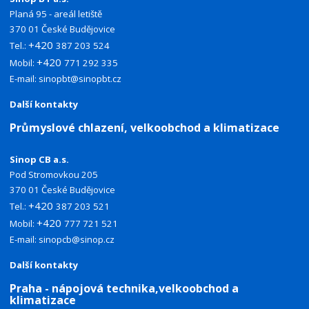
Planá 95 - areál letiště
370 01 České Budějovice
+420
Tel.:
387 203 524
+420
Mobil:
771 292 335
E-mail:
sinopbt@sinopbt.cz
Další kontakty
Průmyslové chlazení, velkoobchod a klimatizace
Sinop CB a.s.
Pod Stromovkou 205
370 01 České Budějovice
+420
Tel.:
387 203 521
+420
Mobil:
777 721 521
E-mail:
sinopcb@sinop.cz
Další kontakty
Praha - nápojová technika,velkoobchod a
klimatizace