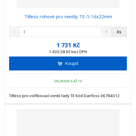
Těleso rohové pro ventily TE-5 16x22mm
S
N
Z
ks
n
a
m
í
v
ě
1 731 Kč
ž
ý
n
1 430,58 Kč bez DPH
i
š
i
t
i
Koupit
t
m
t
p
n
m
o
o
n
SKLADEM 6 AŽ 10
ž
o
č
s
ž
e
t
s
Těleso pro vstřikovací ventil řady TE Kód Danfoss 067B4012
t
v
t
í
v
í