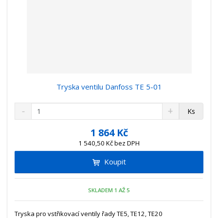
Tryska ventilu Danfoss TE 5-01
S
N
Z
Ks
n
a
m
í
v
ě
1 864 Kč
ž
ý
n
1 540,50 Kč bez DPH
i
š
i
t
i
Koupit
t
m
t
p
n
m
o
o
n
SKLADEM 1 AŽ 5
ž
o
č
s
ž
e
t
s
Tryska pro vstřikovací ventily řady TE5, TE12, TE20
t