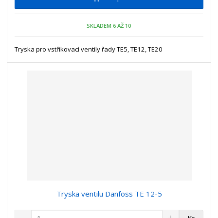
m
t
p
n
m
o
o
n
SKLADEM 6 AŽ 10
ž
o
č
s
ž
e
t
s
Tryska pro vstřikovací ventily řady TE5, TE12, TE20
t
v
t
í
v
í
Tryska ventilu Danfoss TE 12-5
S
N
Z