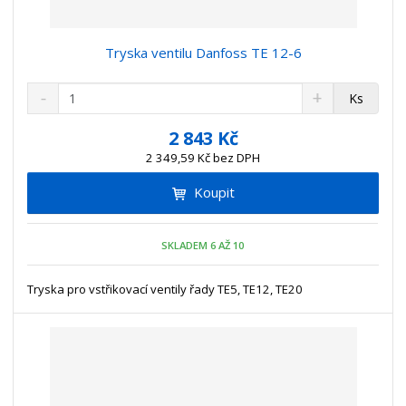
Tryska ventilu Danfoss TE 12-6
S
N
Z
Ks
n
a
m
í
v
ě
2 843 Kč
ž
ý
n
2 349,59 Kč bez DPH
i
š
i
t
i
Koupit
t
m
t
p
n
m
o
o
n
SKLADEM 6 AŽ 10
ž
o
č
s
ž
e
t
s
Tryska pro vstřikovací ventily řady TE5, TE12, TE20
t
v
t
í
v
í