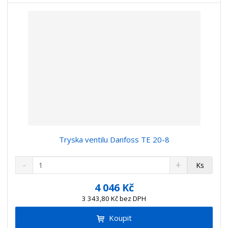
v
t
í
v
í
Tryska ventilu Danfoss TE 20-8
S
N
Z
Ks
n
a
m
í
v
ě
4 046 Kč
ž
ý
n
3 343,80 Kč bez DPH
i
š
i
t
i
Koupit
t
m
t