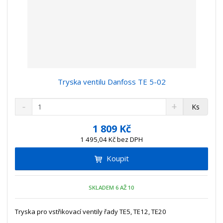
Tryska ventilu Danfoss TE 5-02
S
N
Z
Ks
n
a
m
í
v
ě
1 809 Kč
ž
ý
n
1 495,04 Kč bez DPH
i
š
i
t
i
Koupit
t
m
t
p
n
m
o
o
n
SKLADEM 6 AŽ 10
ž
o
č
s
ž
e
t
s
Tryska pro vstřikovací ventily řady TE5, TE12, TE20
t
v
t