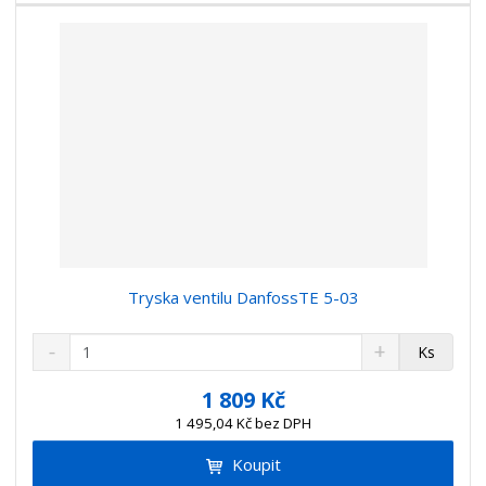
í
v
í
Tryska ventilu DanfossTE 5-03
S
N
Z
Ks
n
a
m
í
v
ě
1 809 Kč
ž
ý
n
1 495,04 Kč bez DPH
i
š
i
t
i
Koupit
t
m
t