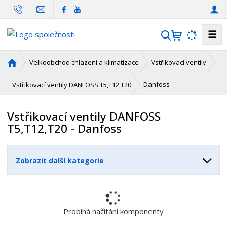
☰
V
y
h
Ú
Velkoobchod chlazení a klimatizace
Vstřikovací ventily
l
v
o
e
Danfoss
Vstřikovací ventily DANFOSS T5,T12,T20
d
d
n
a
Vstřikovací ventily DANFOSS
í
t
T5,T12,T20 - Danfoss
s
t
r
Zobrazit další kategorie
a
n
a
Probíhá načítání komponenty