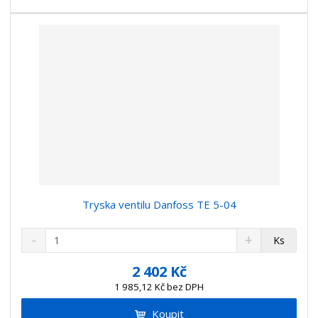
v
t
í
v
í
Tryska ventilu Danfoss TE 5-04
S
N
Z
Ks
n
a
m
í
v
ě
2 402 Kč
ž
ý
n
1 985,12 Kč bez DPH
i
š
i
t
i
Koupit
t