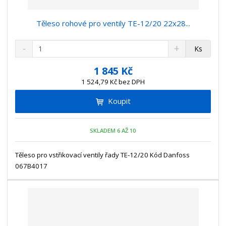
Těleso rohové pro ventily TE-12/20 22x28...
S
N
Z
Ks
n
a
m
í
v
ě
1 845 Kč
ž
ý
n
1 524,79 Kč bez DPH
i
š
i
t
i
Koupit
t
m
t
p
n
m
o
o
n
SKLADEM 6 AŽ 10
ž
o
č
s
ž
e
t
s
Těleso pro vstřikovací ventily řady TE-12/20 Kód Danfoss
t
v
t
067B4017
í
v
í