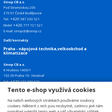
Sinop CB a.s.
Pod Stromovkou 205
370 01 České Budějovice
+420
Tel.:
387 203 521
+420
Mobil:
777 721 521
E-mail:
sinopcb@sinop.cz
Další kontakty
Praha - nápojová technika,velkoobchod a
klimatizace
Sinop CB a.s.
K Hrušovu 1400/1
102 00 Praha 10 - Hostivař
+420
Tel.:
272 700 671
+420
Mobil:
774 335 918
Tento e-shop využívá cookies
E-mail:
sinoppraha@sinop.cz
Na našich webových stránkách používáme soubory
Další kontakty
cookies. Některé z nich jsou nezbytné, zatímco jiné nám
pomáhají vylepšit tento web a váš uživatelský zážitek.