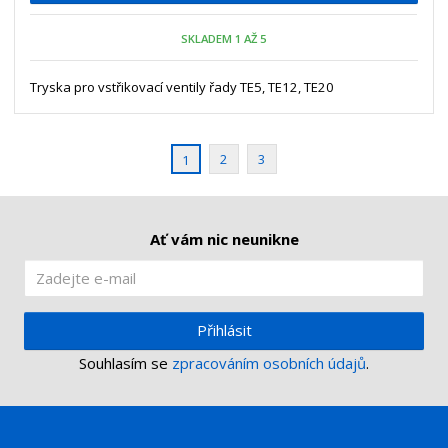
p
n
m
o
o
n
SKLADEM 1 AŽ 5
ž
o
č
s
ž
e
t
s
Tryska pro vstřikovací ventily řady TE5, TE12, TE20
t
v
t
í
v
í
2
3
1
Ať vám nic neunikne
Přihlásit
Souhlasím se
zpracováním osobních údajů
.