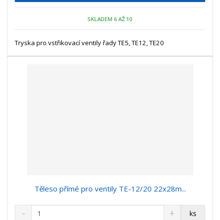
p
n
m
o
o
n
SKLADEM 6 AŽ 10
ž
o
č
s
ž
e
t
s
Tryska pro vstřikovací ventily řady TE5, TE12, TE20
t
v
t
í
v
í
Těleso přímé pro ventily TE-12/20 22x28m...
S
N
Z
ks
n
a