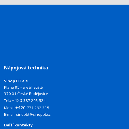
Nápojová technika
Sinop BT a.s.
Planá 95 - areál letiště
370 01 České Budějovice
+420
Tel.:
387 203 524
+420
Mobil:
771 292 335
E-mail:
sinopbt@sinopbt.cz
Další kontakty