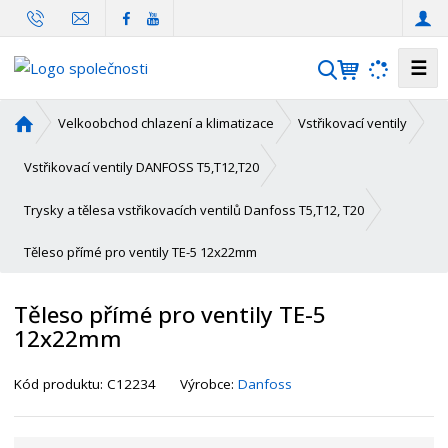
☰
V
y
h
Ú
Velkoobchod chlazení a klimatizace
Vstřikovací ventily
l
v
o
e
Vstřikovací ventily DANFOSS T5,T12,T20
d
d
n
Trysky a tělesa vstřikovacích ventilů Danfoss T5,T12, T20
a
í
t
Těleso přímé pro ventily TE-5 12x22mm
s
t
r
Těleso přímé pro ventily TE-5
a
12x22mm
n
a
K
Kód produktu:
C12234
Výrobce:
Danfoss
ó
d
d