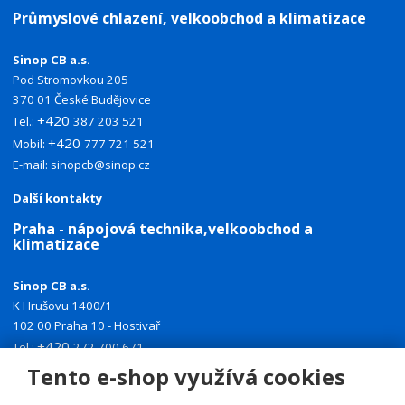
Průmyslové chlazení, velkoobchod a klimatizace
Sinop CB a.s.
Pod Stromovkou 205
370 01 České Budějovice
+420
Tel.:
387 203 521
+420
Mobil:
777 721 521
E-mail:
sinopcb@sinop.cz
Další kontakty
Praha - nápojová technika,velkoobchod a
klimatizace
Sinop CB a.s.
K Hrušovu 1400/1
102 00 Praha 10 - Hostivař
+420
Tel.:
272 700 671
+420
Tento e-shop využívá cookies
Mobil:
774 335 918
E-mail:
sinoppraha@sinop.cz