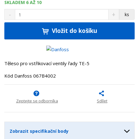
SKLADEM 6 AŽ 10
S
N
Z
ks
n
a
m
í
v
ě
ž
ý
Vložit do košíku
n
i
š
i
t
i
t
m
t
p
n
m
o
o
n
Těleso pro vstřikovací ventily řady TE-5
ž
o
č
s
ž
e
Kód Danfoss 067B4002
t
s
t
v
t
í
v
í
Zeptejte se odborníka
Sdílet
Zobrazit specifikační body