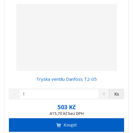
í
v
í
Tryska ventilu Danfoss T2-05
S
N
Z
Ks
n
a
m
í
v
ě
503 Kč
ž
ý
n
415,70 Kč bez DPH
i
š
i
t
i
Koupit
t
m
t
p