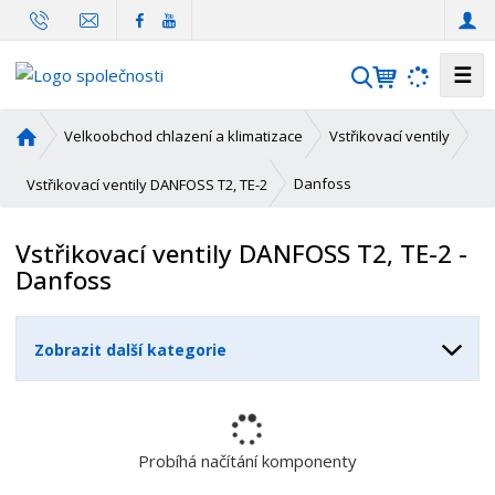
☰
V
y
h
Ú
Velkoobchod chlazení a klimatizace
Vstřikovací ventily
l
v
o
e
Danfoss
Vstřikovací ventily DANFOSS T2, TE-2
d
d
n
a
Vstřikovací ventily DANFOSS T2, TE-2 -
í
t
Danfoss
s
t
r
Zobrazit další kategorie
a
n
a
Probíhá načítání komponenty