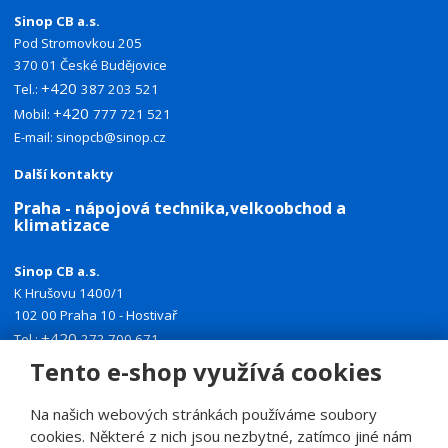
Sinop CB a.s.
Pod Stromovkou 205
370 01 České Budějovice
+420
Tel.:
387 203 521
+420
Mobil:
777 721 521
E-mail:
sinopcb@sinop.cz
Další kontakty
Praha - nápojová technika,velkoobchod a
klimatizace
Sinop CB a.s.
K Hrušovu 1400/1
102 00 Praha 10 - Hostivař
+420
Tel.:
272 700 671
+420
Mobil:
774 335 918
Tento e-shop využívá cookies
E-mail:
sinoppraha@sinop.cz
Na našich webových stránkách používáme soubory
Další kontakty
cookies. Některé z nich jsou nezbytné, zatímco jiné nám