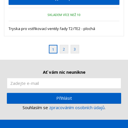
m
t
p
n
m
o
o
n
SKLADEM VÍCE NEŽ 10
ž
o
č
s
ž
e
t
s
Tryska pro vstřikovací ventily řady T2/TE2 - plochá
t
v
t
í
v
í
2
3
1
Ať vám nic neunikne
Přihlásit
Souhlasím se
zpracováním osobních údajů
.