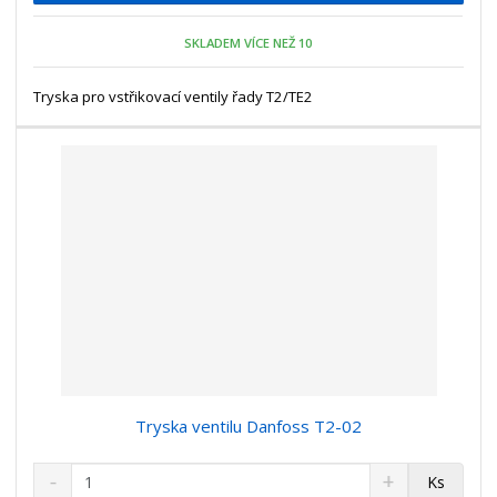
p
n
m
o
o
n
SKLADEM VÍCE NEŽ 10
ž
o
č
s
ž
e
t
s
Tryska pro vstřikovací ventily řady T2/TE2
t
v
t
í
v
í
Tryska ventilu Danfoss T2-02
S
N
Z
Ks
n
a