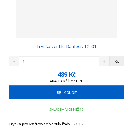
Tryska ventilu Danfoss T2-01
S
N
Z
Ks
n
a
m
í
v
ě
489 Kč
ž
ý
n
404,13 Kč bez DPH
i
š
i
t
i
Koupit
t
m
t
p
n
m
o
o
n
SKLADEM VÍCE NEŽ 10
ž
o
č
s
ž
e
t
s
Tryska pro vstřikovací ventily řady T2/TE2
t
v
t