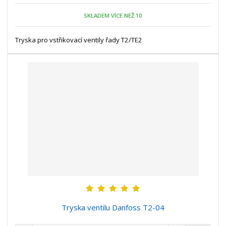
n
m
o
o
n
SKLADEM VÍCE NEŽ 10
ž
o
č
s
ž
e
t
s
Tryska pro vstřikovací ventily řady T2/TE2
t
v
t
í
v
í
Tryska ventilu Danfoss T2-04