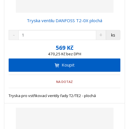
Tryska ventilu DANFOSS T2-0X plochá
S
N
Z
ks
n
a
m
í
v
ě
569 Kč
ž
ý
n
470,25 Kč bez DPH
i
š
i
t
i
Koupit
t
m
t
p
n
m
o
o
n
NA DOTAZ
ž
o
č
s
ž
e
t
s
Tryska pro vstřikovací ventily řady T2/TE2 - plochá
t
v
t
í
v
í