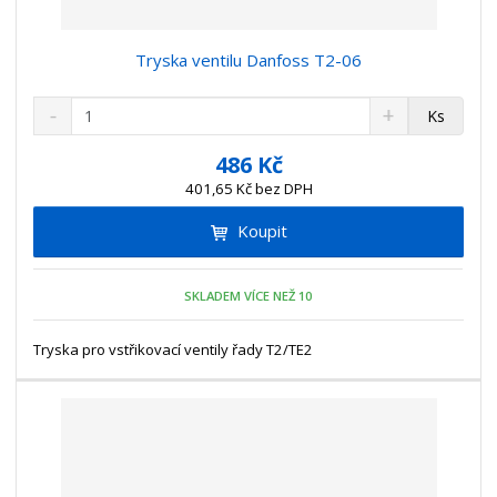
Tryska ventilu Danfoss T2-06
S
N
Z
Ks
n
a
m
í
v
ě
486 Kč
ž
ý
n
401,65 Kč bez DPH
i
š
i
t
i
Koupit
t
m
t
p
n
m
o
o
n
SKLADEM VÍCE NEŽ 10
ž
o
č
s
ž
e
t
s
Tryska pro vstřikovací ventily řady T2/TE2
t
v
t
í
v
í