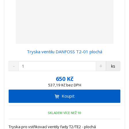
Tryska ventilu DANFOSS T2-01 plochá
S
N
Z
ks
n
a
m
í
v
ě
650 Kč
ž
ý
n
537,19 Kč bez DPH
i
š
i
t
i
Koupit
t
m
t
p
n
m
o
o
n
SKLADEM VÍCE NEŽ 10
ž
o
č
s
ž
e
t
s
Tryska pro vstřikovací ventily řady T2/TE2 - plochá
t