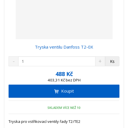
Tryska ventilu Danfoss T2-0X
S
N
Z
Ks
n
a
m
í
v
ě
488 Kč
ž
ý
n
403,31 Kč bez DPH
i
š
i
t
i
Koupit
t
m
t
p
n
m
o
o
n
SKLADEM VÍCE NEŽ 10
ž
o
č
s
ž
e
t
s
Tryska pro vstřikovací ventily řady T2/TE2
t
v
t