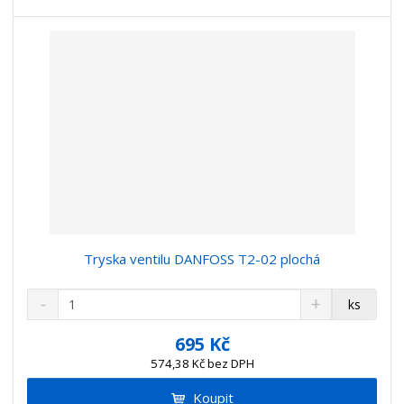
v
t
í
v
í
Tryska ventilu DANFOSS T2-02 plochá
S
N
Z
ks
n
a
m
í
v
ě
695 Kč
ž
ý
n
574,38 Kč bez DPH
i
š
i
t
i
Koupit
t