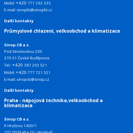
+420
Mobil:
771 292 335
E-mail:
sinopbt@sinopbt.cz
Další kontakty
Průmyslové chlazení, velkoobchod a klimatizace
Sinop CB a.s.
Pod Stromovkou 205
370 01 České Budějovice
+420
Tel.:
387 203 521
+420
Mobil:
777 721 521
E-mail:
sinopcb@sinop.cz
Další kontakty
Praha - nápojová technika,velkoobchod a
klimatizace
Sinop CB a.s.
K Hrušovu 1400/1
102 00 Praha 10 - Hostivař