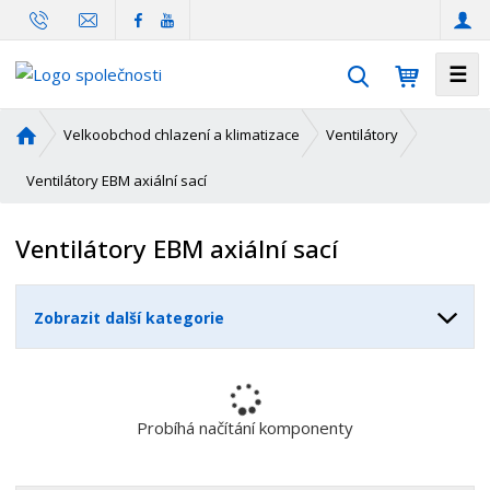
☰
V
y
h
Ú
Velkoobchod chlazení a klimatizace
Ventilátory
l
v
o
Ventilátory EBM axiální sací
e
d
d
n
a
Ventilátory EBM axiální sací
í
t
s
t
Zobrazit další kategorie
r
a
n
a
Probíhá načítání komponenty