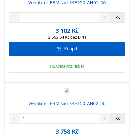
Ventilátor EBM sací S4E250-AH02-06
S
N
Z
Ks
n
a
m
í
v
ě
3 102 Kč
ž
ý
n
2 563,64 Kč bez DPH
i
š
i
t
i
Koupit
t
m
t
p
n
m
o
o
n
SKLADEM VÍCE NEŽ 10
ž
o
č
s
ž
e
t
s
t
v
t
í
v
í
Ventilátor EBM sací S4E350-AN02-50
S
N
Z
Ks
n
a
m
í
v
ě
3 758 Kč
ž
ý