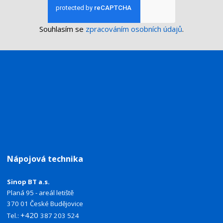
Souhlasím se
zpracováním osobních údajů
.
Nápojová technika
Sinop BT a.s.
Planá 95 - areál letiště
370 01 České Budějovice
+420
Tel.:
387 203 524