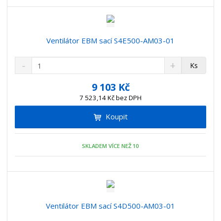
t
s
t
v
t
í
v
í
Ventilátor EBM sací S4E500-AM03-01
S
N
Z
Ks
n
a
m
í
v
ě
9 103 Kč
ž
ý
n
7 523,14 Kč bez DPH
i
š
i
t
i
Koupit
t
m
t
p
n
m
o
o
n
SKLADEM VÍCE NEŽ 10
ž
o
č
s
ž
e
t
s
t
v
t
í
v
í
Ventilátor EBM sací S4D500-AM03-01