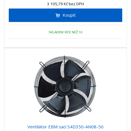
n
3 105,79 Kč bez DPH
i
š
i
t
i
Koupit
t
m
t
p
n
m
o
o
n
SKLADEM VÍCE NEŽ 10
ž
o
č
s
ž
e
t
s
t
v
t
í
v
í
Ventilátor EBM sací S4D350-AN08-50