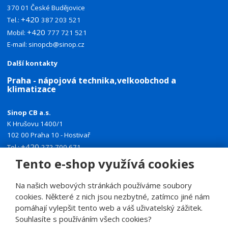
370 01 České Budějovice
+420
Tel.:
387 203 521
+420
Mobil:
777 721 521
E-mail:
sinopcb@sinop.cz
Další kontakty
Praha - nápojová technika,velkoobchod a
klimatizace
Sinop CB a.s.
K Hrušovu 1400/1
102 00 Praha 10 - Hostivař
+420
Tel.:
272 700 671
+420
Mobil:
774 335 918
Tento e-shop využívá cookies
E-mail:
sinoppraha@sinop.cz
Na našich webových stránkách používáme soubory
Další kontakty
cookies. Některé z nich jsou nezbytné, zatímco jiné nám
pomáhají vylepšit tento web a váš uživatelský zážitek.
Souhlasíte s používáním všech cookies?