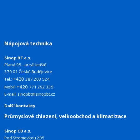
Nápojová technika
Sinop BT a.s.
Planá 95 - areál letiště
370 01 České Budějovice
+420
Tel.:
387 203 524
+420
Mobil:
771 292 335
E-mail:
sinopbt@sinopbt.cz
Další kontakty
Průmyslové chlazení, velkoobchod a klimatizace
Sinop CB a.s.
Pod Stromovkou 205