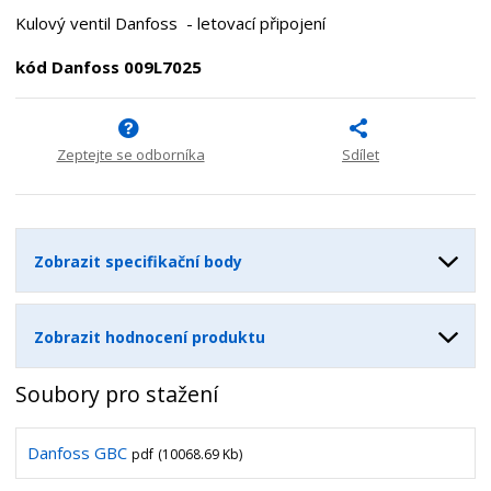
t
i
t
m
t
Kulový ventil Danfoss - letovací připojení
p
n
m
o
o
n
kód Danfoss 009L7025
ž
o
č
s
ž
e
t
s
t
v
t
Zeptejte se odborníka
Sdílet
í
v
í
Zobrazit specifikační body
Zobrazit hodnocení produktu
Soubory pro stažení
Danfoss GBC
pdf
(10068.69 Kb)