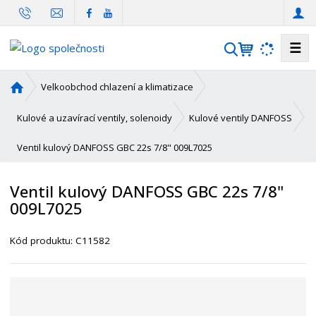
☰
V
y
h
Ú
Velkoobchod chlazení a klimatizace
l
v
o
e
Kulové a uzavírací ventily, solenoidy
Kulové ventily DANFOSS
d
d
Ventil kulový DANFOSS GBC 22s 7/8" 009L7025
n
a
í
t
s
Ventil kulový DANFOSS GBC 22s 7/8"
t
009L7025
r
a
K
Kód produktu:
C11582
n
ó
a
d
d
o
d