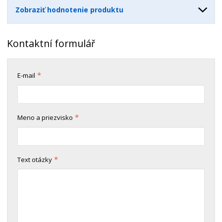
v
t
Zobraziť hodnotenie produktu
o
v
o
Kontaktní formulář
*
E-mail
*
Meno a priezvisko
*
Text otázky