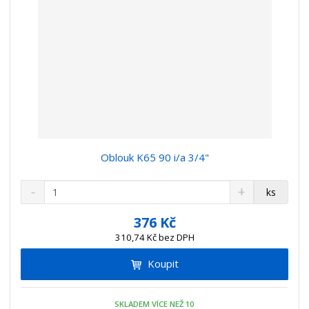
Oblouk K65 90 i/a 3/4"
S
N
Z
ks
n
a
m
í
v
ě
376 Kč
ž
ý
n
310,74 Kč bez DPH
i
š
i
t
i
Koupit
t
m
t
p
n
m
o
o
n
SKLADEM VÍCE NEŽ 10
č