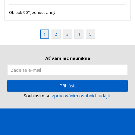
ž
o
s
ž
e
t
s
Oblouk 90° jednostranný
t
v
t
í
v
í
2
3
4
5
1
Ať vám nic neunikne
Přihlásit
Souhlasím se
zpracováním osobních údajů
.