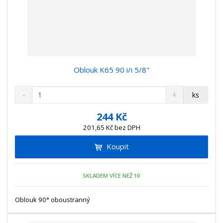
Oblouk K65 90 i/i 5/8"
S
N
Z
ks
n
a
m
í
v
ě
244 Kč
ž
ý
n
201,65 Kč bez DPH
i
š
i
t
i
Koupit
t
m
t
p
n
m
o
o
n
SKLADEM VÍCE NEŽ 10
ž
o
č
s
ž
e
t
s
Oblouk 90° oboustranný
t
v
t
í
v