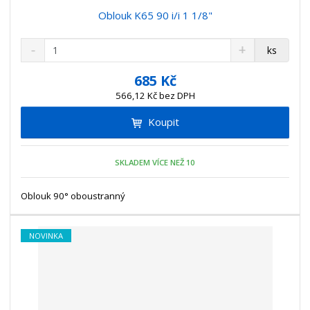
Oblouk K65 90 i/i 1 1/8"
S
N
Z
ks
n
a
m
í
v
ě
685 Kč
ž
ý
n
566,12 Kč bez DPH
i
š
i
t
i
Koupit
t
m
t
p
n
m
o
o
n
SKLADEM VÍCE NEŽ 10
ž
o
č
s
ž
e
t
s
Oblouk 90° oboustranný
t
v
t
í
v
í
NOVINKA