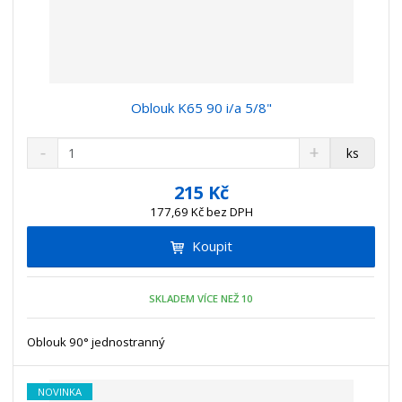
Oblouk K65 90 i/a 5/8"
S
N
Z
ks
n
a
m
í
v
ě
215 Kč
ž
ý
n
177,69 Kč bez DPH
i
š
i
t
i
Koupit
t
m
t
p
n
m
o
o
n
SKLADEM VÍCE NEŽ 10
ž
o
č
s
ž
e
t
s
Oblouk 90° jednostranný
t
v
t
í
v
NOVINKA
í