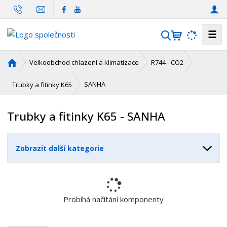
☰
V
y
h
Ú
Velkoobchod chlazení a klimatizace
R744 - CO2
l
v
o
e
SANHA
Trubky a fitinky K65
d
d
n
a
Trubky a fitinky K65 - SANHA
í
t
s
t
Zobrazit další kategorie
r
a
n
a
Probíhá načítání komponenty