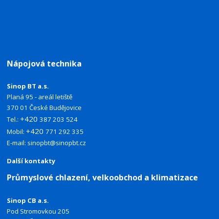
Nápojová technika
Sinop BT a.s.
Planá 95 - areál letiště
370 01 České Budějovice
+420
Tel.:
387 203 524
+420
Mobil:
771 292 335
E-mail:
sinopbt@sinopbt.cz
Další kontakty
Průmyslové chlazení, velkoobchod a klimatizace
Sinop CB a.s.
Pod Stromovkou 205