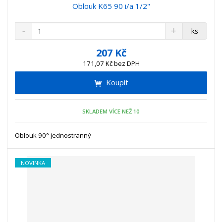
Oblouk K65 90 i/a 1/2"
S
N
Z
ks
n
a
m
í
v
ě
207 Kč
ž
ý
n
171,07 Kč bez DPH
i
š
i
t
i
Koupit
t
m
t
p
n
m
o
o
n
SKLADEM VÍCE NEŽ 10
ž
o
č
s
ž
e
t
s
Oblouk 90° jednostranný
t
v
t
í
v
NOVINKA
í