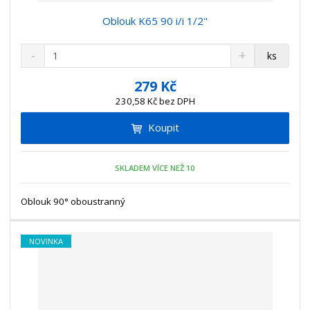
Oblouk K65 90 i/i 1/2"
S
N
Z
ks
n
a
m
í
v
ě
279 Kč
ž
ý
n
230,58 Kč bez DPH
i
š
i
t
i
Koupit
t
m
t
p
n
m
o
o
n
SKLADEM VÍCE NEŽ 10
ž
o
č
s
ž
e
t
s
Oblouk 90° oboustranný
t
v
t
í
v
í
NOVINKA