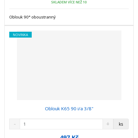
SKLADEM VÍCE NEŽ 10
ž
o
č
s
ž
e
t
s
Oblouk 90° oboustranný
t
v
t
í
v
í
NOVINKA
Oblouk K65 90 i/a 3/8"
S
N
Z
ks
n
a
m
í
v
ě
497 Kč