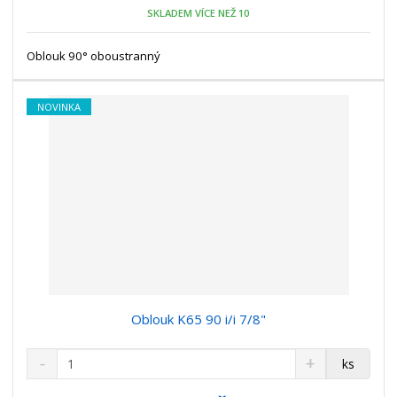
o
n
SKLADEM VÍCE NEŽ 10
ž
o
č
s
ž
e
t
s
Oblouk 90° oboustranný
t
v
t
í
v
í
NOVINKA
Oblouk K65 90 i/i 7/8"
S
N
Z
ks
n
a
m
í
v
ě