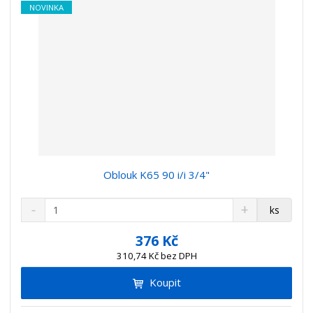
í
NOVINKA
Oblouk K65 90 i/i 3/4"
S
N
Z
ks
n
a
m
í
v
ě
376 Kč
ž
ý
n
310,74 Kč bez DPH
i
š
i
t
i
Koupit
t
m
t
p
n
m
o