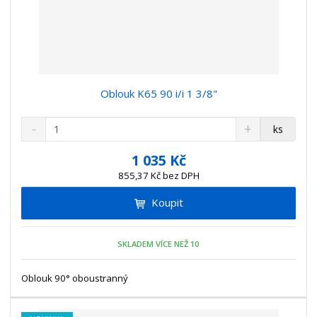
Oblouk K65 90 i/i 1 3/8"
S
N
Z
ks
n
a
m
í
v
ě
1 035 Kč
ž
ý
n
855,37 Kč bez DPH
i
š
i
t
i
Koupit
t
m
t
p
n
m
o
o
n
SKLADEM VÍCE NEŽ 10
ž
o
č
s
ž
e
t
s
Oblouk 90° oboustranný
t
v
t
í
v