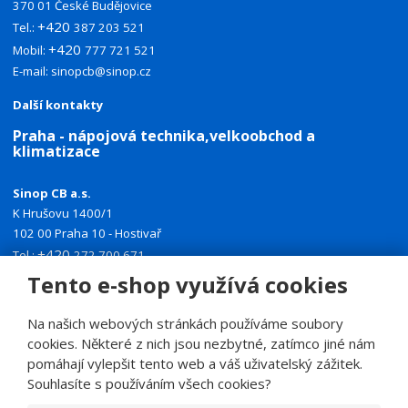
370 01 České Budějovice
+420
Tel.:
387 203 521
+420
Mobil:
777 721 521
E-mail:
sinopcb@sinop.cz
Další kontakty
Praha - nápojová technika,velkoobchod a
klimatizace
Sinop CB a.s.
K Hrušovu 1400/1
102 00 Praha 10 - Hostivař
+420
Tel.:
272 700 671
+420
Mobil:
774 335 918
Tento e-shop využívá cookies
E-mail:
sinoppraha@sinop.cz
Na našich webových stránkách používáme soubory
Další kontakty
cookies. Některé z nich jsou nezbytné, zatímco jiné nám
pomáhají vylepšit tento web a váš uživatelský zážitek.
Souhlasíte s používáním všech cookies?