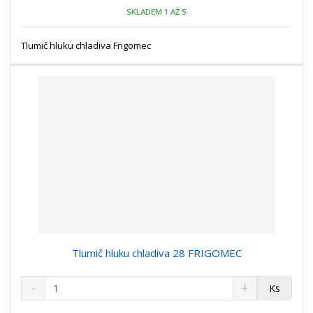
o
o
n
SKLADEM 1 AŽ 5
ž
o
č
s
ž
e
t
s
Tlumič hluku chladiva Frigomec
t
v
t
í
v
í
Tlumič hluku chladiva 28 FRIGOMEC
S
N
Z
Ks
n
a
m
í
v