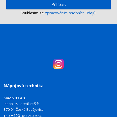
Přihlásit
Souhlasím se
zpracováním osobních údajů
.
Nápojová technika
Sinop BT a.s.
Planá 95 - areál letiště
370 01 České Budějovice
+420
Tel.:
387 203 524