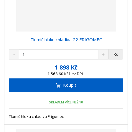
Tlumič hluku chladiva 22 FRIGOMEC
S
N
Z
Ks
n
a
m
í
v
ě
1 898 Kč
ž
ý
n
1 568,60 Kč bez DPH
i
š
i
t
i
Koupit
t
m
t
p
n
m
o
o
n
SKLADEM VÍCE NEŽ 10
ž
o
č
s
ž
e
t
s
Tlumič hluku chladiva Frigomec
t
v
t
í
v