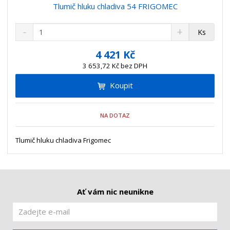
Tlumič hluku chladiva 54 FRIGOMEC
S
N
Z
Ks
n
a
m
í
v
ě
4 421 Kč
ž
ý
n
3 653,72 Kč bez DPH
i
š
i
t
i
Koupit
t
m
t
p
n
m
o
o
n
NA DOTAZ
ž
o
č
s
ž
e
t
s
Tlumič hluku chladiva Frigomec
t
v
t
í
v
í
Ať vám nic neunikne