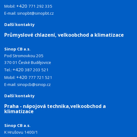
+420
Mobil:
771 292 335
E-mail:
sinopbt@sinopbt.cz
Další kontakty
Průmyslové chlazení, velkoobchod a klimatizace
Sinop CB a.s.
Pod Stromovkou 205
370 01 České Budějovice
+420
Tel.:
387 203 521
+420
Mobil:
777 721 521
E-mail:
sinopcb@sinop.cz
Další kontakty
Praha - nápojová technika,velkoobchod a
klimatizace
Sinop CB a.s.
K Hrušovu 1400/1