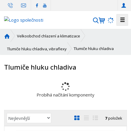
☰
V
y
h
Ú
Velkoobchod chlazení a klimatizace
l
v
o
e
Tlumiče hluku chladiva
Tlumiče hluku chladiva, vibraflexy
d
d
n
a
Tlumiče hluku chladiva
í
t
s
t
r
a
Probíhá načítání komponenty
n
a
Ř
O
T
Ř
7
položek
a
b
a
á
z