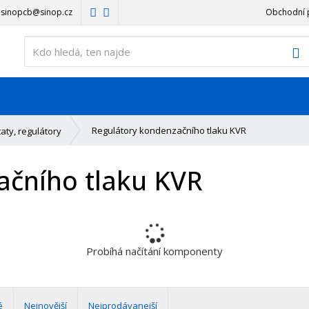
sinopcb@sinop.cz
Obchodní 
V
Regulátory kondenzačního tlaku KVR
aty, regulátory
ačního tlaku KVR
Probíhá načítání komponenty
é
Nejnovější
Nejprodávanejší