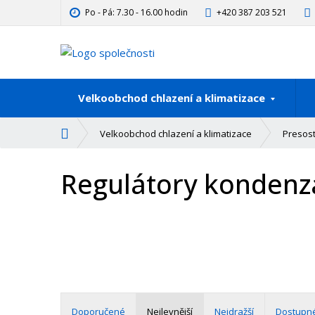
Po - Pá: 7.30 - 16.00 hodin
+420 387 203 521
Velkoobchod chlazení a klimatizace
Ú
Velkoobchod chlazení a klimatizace
Presost
v
o
Regulátory kondenz
d
n
í
s
t
r
a
n
a
Doporučené
Nejlevnější
Nejdražší
Dostupn