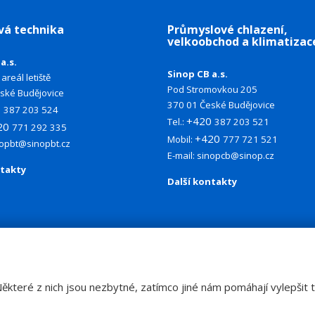
vá technika
Průmyslové chlazení,
velkoobchod a klimatizac
a.s.
Sinop CB a.s.
areál letiště
Pod Stromovkou 205
ské Budějovice
370 01 České Budějovice
0
387 203 524
+420
Tel.:
387 203 521
20
771 292 335
+420
Mobil:
777 721 521
nopbt@sinopbt.cz
E-mail:
sinopcb@sinop.cz
ntakty
Další kontakty
teré z nich jsou nezbytné, zatímco jiné nám pomáhají vylepšit te