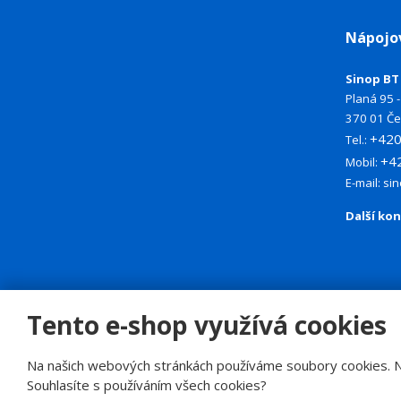
Nápojo
Sinop BT 
Planá 95 - 
370 01 Če
+42
Tel.:
+4
Mobil:
E-mail:
si
Další ko
Tento e-shop využívá cookies
© 2026, SINOP CB a.s.
Na našich webových stránkách používáme soubory cookies. Něk
E
Souhlasíte s používáním všech cookies?
B
VYROBILA
R