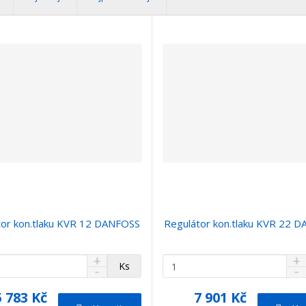
tor kon.tlaku KVR 12 DANFOSS
Regulátor kon.tlaku KVR 22 
N
N
Z
Ks
S
S
a
a
m
n
n
v
v
ě
5 783 Kč
7 901 Kč
í
í
ý
ý