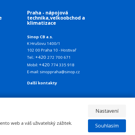
Praha - nápojová
e
technika,velkoobchod a
klimatizace
Sinop CB a.s.
K Hrušovu 1400/1
102 00 Praha 10 - Hostivař
+420
Tel.:
272 700 671
+420
Mobil:
774 335 918
E-mail:
sinoppraha@sinop.cz
Další kontakty
Nastavení
nto web a váš uživatelský zážitek.
Souhlasím