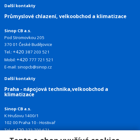
Další kontakty
Průmyslové chlazení, velkoobchod a klimatizace
Sinop CB a.s.
Pod Stromovkou 205
370 01 České Budějovice
+420
Tel.:
387 203 521
+420
Mobil:
777 721 521
E-mail:
sinopcb@sinop.cz
Další kontakty
Praha - nápojová technika,velkoobchod a
klimatizace
Sinop CB a.s.
K Hrušovu 1400/1
102 00 Praha 10 - Hostivař
+420
Tel.:
272 700 671
+420
Mobil:
774 335 918