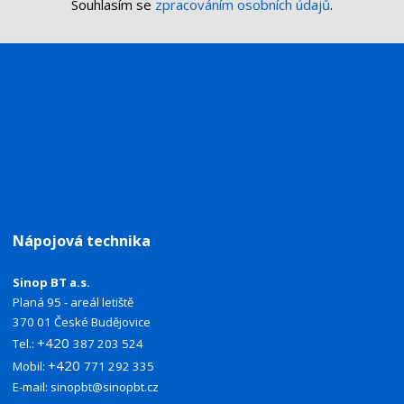
Souhlasím se
zpracováním osobních údajů
.
Nápojová technika
Sinop BT a.s.
Planá 95 - areál letiště
370 01 České Budějovice
+420
Tel.:
387 203 524
+420
Mobil:
771 292 335
E-mail:
sinopbt@sinopbt.cz