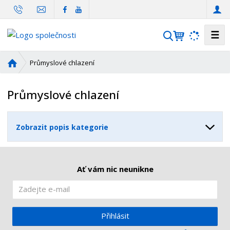
☰
V
y
h
Ú
Průmyslové chlazení
l
v
o
e
Průmyslové chlazení
d
d
n
a
í
t
Zobrazit popis kategorie
s
t
r
a
Ať vám nic neunikne
n
a
Přihlásit