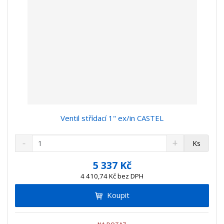
Ventil střídací 1" ex/in CASTEL
S
N
Z
Ks
n
a
m
í
v
ě
5 337 Kč
ž
ý
n
4 410,74 Kč bez DPH
i
š
i
t
i
Koupit
t
m
t
p
n
m
o
o
n