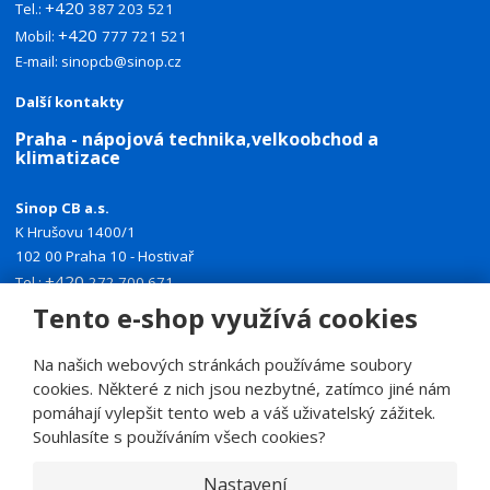
+420
Tel.:
387 203 521
+420
Mobil:
777 721 521
E-mail:
sinopcb@sinop.cz
Další kontakty
Praha - nápojová technika,velkoobchod a
klimatizace
Sinop CB a.s.
K Hrušovu 1400/1
102 00 Praha 10 - Hostivař
+420
Tel.:
272 700 671
+420
Tento e-shop využívá cookies
Mobil:
774 335 918
E-mail:
sinoppraha@sinop.cz
Na našich webových stránkách používáme soubory
Další kontakty
cookies. Některé z nich jsou nezbytné, zatímco jiné nám
pomáhají vylepšit tento web a váš uživatelský zážitek.
Souhlasíte s používáním všech cookies?
Nastavení