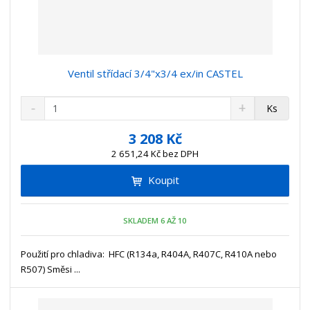
Ventil střídací 3/4"x3/4 ex/in CASTEL
S
N
Z
Ks
n
a
m
í
v
ě
3 208 Kč
ž
ý
n
2 651,24 Kč bez DPH
i
š
i
t
i
Koupit
t
m
t
p
n
m
o
o
n
SKLADEM 6 AŽ 10
ž
o
č
s
ž
e
t
s
Použití pro chladiva: HFC (R134a, R404A, R407C, R410A nebo
t
v
t
R507) Směsi ...
í
v
í