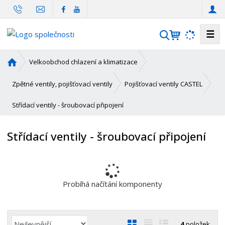
☰
V
y
h
Ú
Velkoobchod chlazení a klimatizace
l
v
o
e
Zpětné ventily, pojišťovací ventily
Pojišťovací ventily CASTEL
d
d
Střídací ventily - šroubovací připojení
n
a
í
t
s
Střídací ventily - šroubovací připojení
t
r
a
n
a
Probíhá načítání komponenty
Ř
O
T
Ř
4
položek