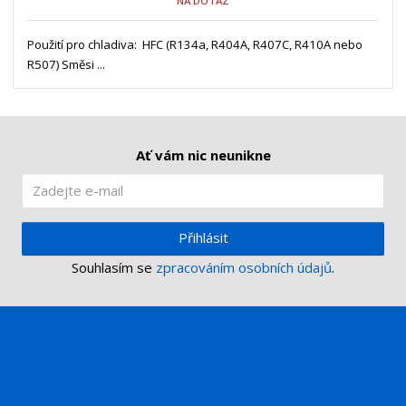
NA DOTAZ
ž
o
č
s
ž
e
t
s
Použití pro chladiva: HFC (R134a, R404A, R407C, R410A nebo
t
v
t
R507) Směsi ...
í
v
í
Ať vám nic neunikne
Přihlásit
Souhlasím se
zpracováním osobních údajů
.