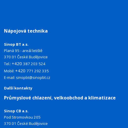
Nápojová technika
Sinop BT a.s.
Planá 95 - areál letiště
370 01 České Budějovice
+420
Tel.:
387 203 524
+420
Mobil:
771 292 335
E-mail:
sinopbt@sinopbt.cz
Další kontakty
Průmyslové chlazení, velkoobchod a klimatizace
Sinop CB a.s.
Pod Stromovkou 205
370 01 České Budějovice