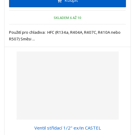
m
t
p
n
m
o
o
n
SKLADEM 6 AŽ 10
ž
o
č
s
ž
e
t
s
Použití pro chladiva: HFC (R134a, R404A, R407C, R410A nebo
t
v
t
R507) Směsi ...
í
v
í
Ventil střídací 1/2" ex/in CASTEL