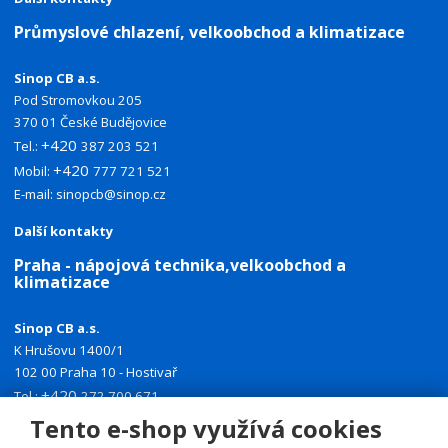
Průmyslové chlazení, velkoobchod a klimatizace
Sinop CB a.s.
Pod Stromovkou 205
370 01 České Budějovice
+420
Tel.:
387 203 521
+420
Mobil:
777 721 521
E-mail:
sinopcb@sinop.cz
Další kontakty
Praha - nápojová technika,velkoobchod a
klimatizace
Sinop CB a.s.
K Hrušovu 1400/1
102 00 Praha 10 - Hostivař
+420
Tel.:
272 700 671
+420
Tento e-shop využívá cookies
Mobil:
774 335 918
E-mail:
sinoppraha@sinop.cz