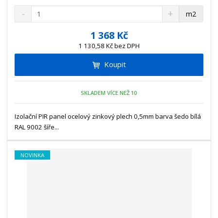
S
N
Z
m2
n
a
m
í
v
ě
1 368 Kč
ž
ý
n
1 130,58 Kč bez DPH
i
š
i
t
i
Koupit
t
m
t
p
n
m
o
o
n
SKLADEM VÍCE NEŽ 10
ž
o
č
s
ž
e
t
s
Izolační PIR panel ocelový zinkový plech 0,5mm barva šedo bílá
t
v
t
RAL 9002 šíře...
í
v
í
NOVINKA