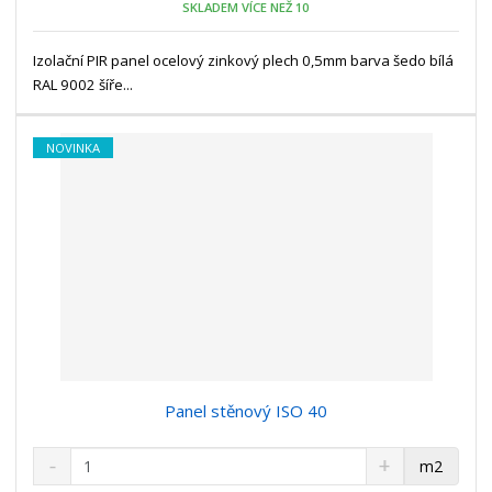
SKLADEM VÍCE NEŽ 10
ž
o
č
s
ž
e
t
s
Izolační PIR panel ocelový zinkový plech 0,5mm barva šedo bílá
t
v
t
RAL 9002 šíře...
í
v
í
NOVINKA
Panel stěnový ISO 40
S
N
Z
m2
n
a
m