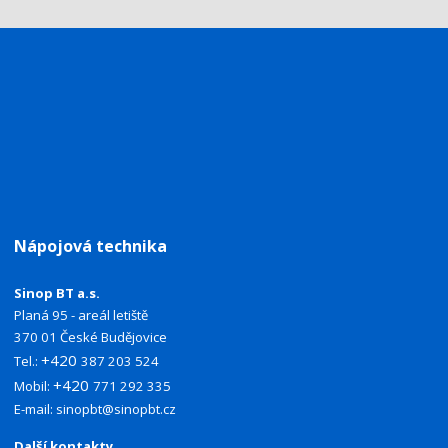
Nápojová technika
Sinop BT a.s.
Planá 95 - areál letiště
370 01 České Budějovice
+420
Tel.:
387 203 524
+420
Mobil:
771 292 335
E-mail:
sinopbt@sinopbt.cz
Další kontakty