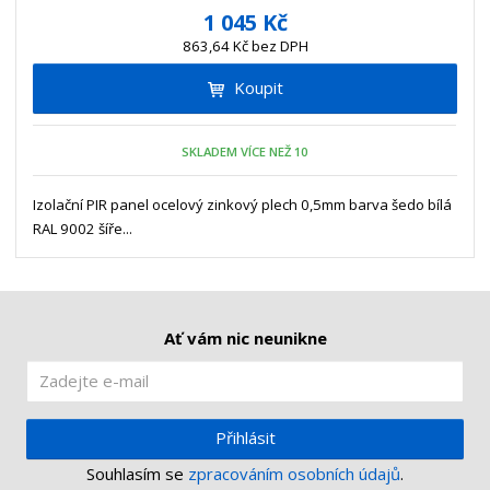
í
v
ě
1 045 Kč
ž
ý
n
863,64 Kč bez DPH
i
š
i
t
i
Koupit
t
m
t
p
n
m
o
o
n
SKLADEM VÍCE NEŽ 10
ž
o
č
s
ž
e
t
s
Izolační PIR panel ocelový zinkový plech 0,5mm barva šedo bílá
t
v
t
RAL 9002 šíře...
í
v
í
Ať vám nic neunikne
Přihlásit
Souhlasím se
zpracováním osobních údajů
.