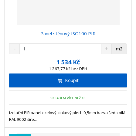
Panel stěnový ISO100 PIR
S
N
Z
m2
n
a
m
í
v
ě
1 534 Kč
ž
ý
n
1 267,77 Kč bez DPH
i
š
i
t
i
Koupit
t
m
t
p
n
m
o
o
n
SKLADEM VÍCE NEŽ 10
ž
o
č
s
ž
e
t
s
Izolační PIR panel ocelový zinkový plech 0,5mm barva šedo bílá
t
v
t
RAL 9002 šíře...
í
v
í