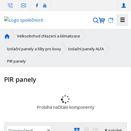
☰
V
y
h
Ú
Velkoobchod chlazení a klimatizace
l
v
o
e
Izolační panely a lišty pro boxy
Izolační panely ALFA
d
d
PIR panely
n
a
í
t
s
PIR panely
t
r
a
n
a
Probíhá načítání komponenty
Ř
O
T
Ř
5
položek