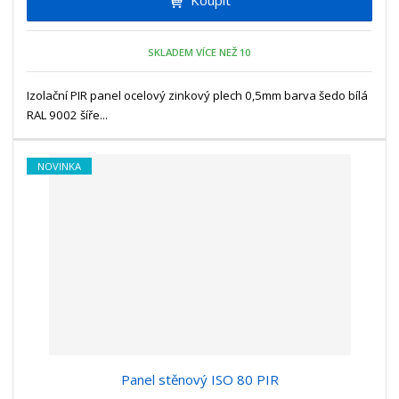
m
t
p
n
m
o
o
n
SKLADEM VÍCE NEŽ 10
ž
o
č
s
ž
e
t
s
Izolační PIR panel ocelový zinkový plech 0,5mm barva šedo bílá
t
v
t
RAL 9002 šíře...
í
v
í
NOVINKA
Panel stěnový ISO 80 PIR