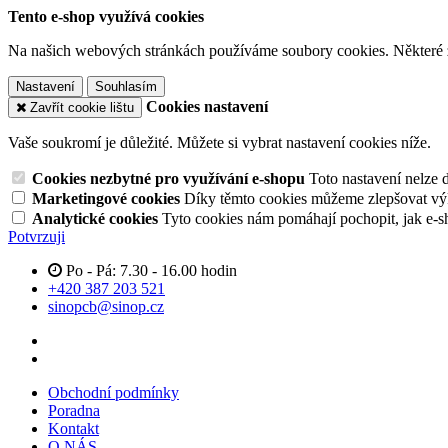
Tento e-shop využívá cookies
Na našich webových stránkách používáme soubory cookies. Některé z n
Nastavení
Souhlasím
Cookies nastavení
Zavřít cookie lištu
Vaše soukromí je důležité. Můžete si vybrat nastavení cookies níže.
Cookies nezbytné pro využívání e-shopu
Toto nastavení nelze 
Marketingové cookies
Díky těmto cookies můžeme zlepšovat výko
Analytické cookies
Tyto cookies nám pomáhají pochopit, jak e-s
Potvrzuji
Po - Pá: 7.30 - 16.00 hodin
+420 387 203 521
sinopcb@sinop.cz
Obchodní podmínky
Poradna
Kontakt
O NÁS