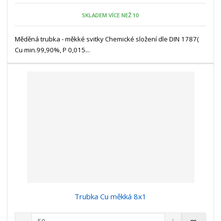
o
o
n
ž
o
č
SKLADEM VÍCE NEŽ 10
s
ž
e
t
s
t
Měděná trubka - měkké svitky Chemické složení dle DIN 1787(
v
t
Cu min.99,90%, P 0,015...
í
v
í
Trubka Cu měkká 8x1
S
N
Z