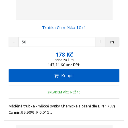
Trubka Cu měkká 10x1
S
N
Z
m
n
a
m
í
v
ě
178 Kč
ž
ý
n
cena za 1 m
i
š
147,11 Kč bez DPH
i
t
i
t
m
t
Koupit
p
n
m
o
o
n
ž
o
č
SKLADEM VÍCE NEŽ 10
s
ž
e
t
s
t
Měděná trubka - měkké svitky Chemické složení dle DIN 1787(
v
t
Cu min.99,90%, P 0,015...
í
v
í