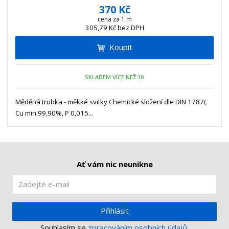
í
v
ě
370 Kč
ž
ý
n
cena za 1 m
i
š
305,79 Kč bez DPH
i
t
i
t
m
t
Koupit
p
n
m
o
o
n
ž
o
č
SKLADEM VÍCE NEŽ 10
s
ž
e
t
s
t
Měděná trubka - měkké svitky Chemické složení dle DIN 1787(
v
t
Cu min.99,90%, P 0,015...
í
v
í
Ať vám nic neunikne
Přihlásit
Souhlasím se
zpracováním osobních údajů
.