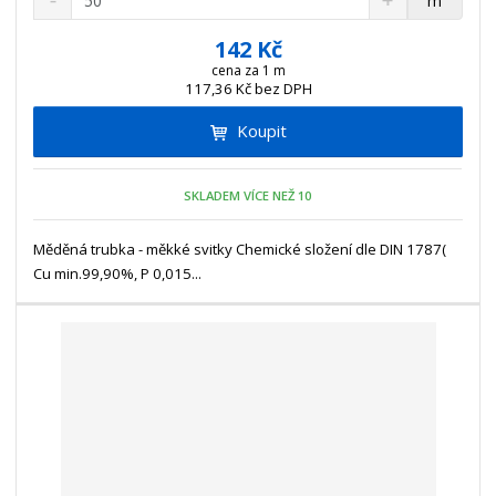
m
n
a
m
í
v
ě
142 Kč
ž
ý
n
cena za 1 m
i
š
117,36 Kč bez DPH
i
t
i
t
m
t
Koupit
p
n
m
o
o
n
ž
o
č
SKLADEM VÍCE NEŽ 10
s
ž
e
t
s
t
Měděná trubka - měkké svitky Chemické složení dle DIN 1787(
v
t
Cu min.99,90%, P 0,015...
í
v
í