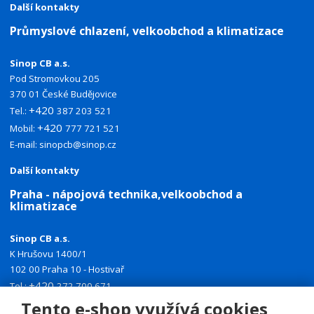
Další kontakty
Průmyslové chlazení, velkoobchod a klimatizace
Sinop CB a.s.
Pod Stromovkou 205
370 01 České Budějovice
+420
Tel.:
387 203 521
+420
Mobil:
777 721 521
E-mail:
sinopcb@sinop.cz
Další kontakty
Praha - nápojová technika,velkoobchod a
klimatizace
Sinop CB a.s.
K Hrušovu 1400/1
102 00 Praha 10 - Hostivař
+420
Tel.:
272 700 671
+420
Tento e-shop využívá cookies
Mobil:
774 335 918