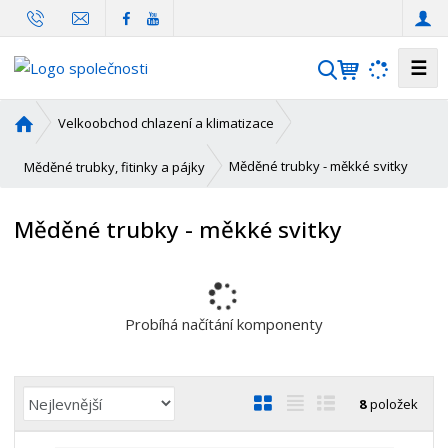
☰
V
y
h
Ú
Velkoobchod chlazení a klimatizace
l
v
o
e
Měděné trubky - měkké svitky
Měděné trubky, fitinky a pájky
d
d
n
a
Měděné trubky - měkké svitky
í
t
s
t
r
a
Probíhá načítání komponenty
n
a
Ř
O
T
Ř
8
položek
a
b
a
á
z