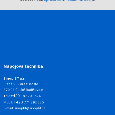
Nápojová technika
Sinop BT a.s.
Planá 95 - areál letiště
370 01 České Budějovice
+420
Tel.:
387 203 524
+420
Mobil:
771 292 335
E-mail:
sinopbt@sinopbt.cz