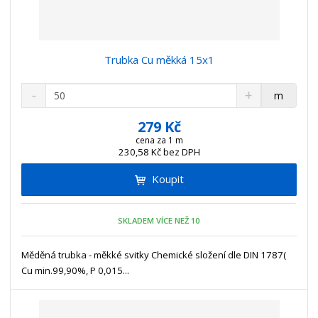
Trubka Cu měkká 15x1
S
N
Z
m
n
a
m
í
v
ě
279 Kč
ž
ý
n
cena za 1 m
i
š
230,58 Kč bez DPH
i
t
i
t
m
t
Koupit
p
n
m
o
o
n
ž
o
č
SKLADEM VÍCE NEŽ 10
s
ž
e
t
s
t
Měděná trubka - měkké svitky Chemické složení dle DIN 1787(
v
t
Cu min.99,90%, P 0,015...
í
v
í