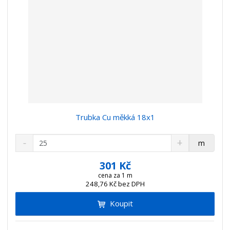
Trubka Cu měkká 18x1
S
N
Z
m
n
a
m
í
v
ě
301 Kč
ž
ý
n
cena za 1 m
i
š
248,76 Kč bez DPH
i
t
i
t
m
t
Koupit
p
n
m
o
o
n
č