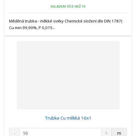
ž
o
č
SKLADEM VÍCE NEŽ 10
s
ž
e
t
s
t
Měděná trubka - měkké svitky Chemické složení dle DIN 1787(
v
t
Cu min.99,90%, P 0,015...
í
v
í
Trubka Cu měkká 16x1
S
N
Z
m