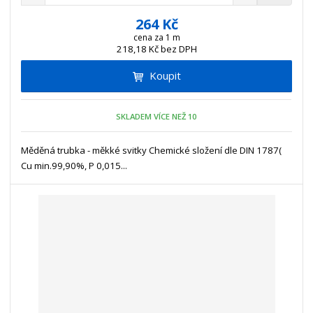
n
a
m
í
v
ě
264 Kč
ž
ý
n
cena za 1 m
i
š
218,18 Kč bez DPH
i
t
i
t
m
t
Koupit
p
n
m
o
o
n
ž
o
č
SKLADEM VÍCE NEŽ 10
s
ž
e
t
s
t
Měděná trubka - měkké svitky Chemické složení dle DIN 1787(
v
t
Cu min.99,90%, P 0,015...
í
v
í