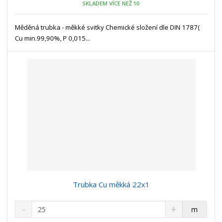
ž
o
SKLADEM VÍCE NEŽ 10
s
ž
e
t
s
t
Měděná trubka - měkké svitky Chemické složení dle DIN 1787(
v
t
Cu min.99,90%, P 0,015...
í
v
í
Trubka Cu měkká 22x1
S
N
Z
m
n
a
m