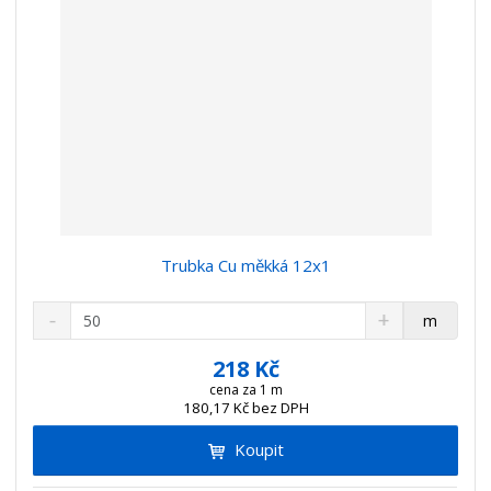
Trubka Cu měkká 12x1
S
N
Z
m
n
a
m
í
v
ě
218 Kč
ž
ý
n
cena za 1 m
i
š
180,17 Kč bez DPH
i
t
i
t
m
t
Koupit
p
n
m
o
o
n