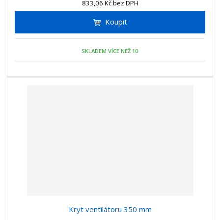
833,06 Kč bez DPH
i
š
i
t
i
Koupit
t
m
t
p
n
m
o
o
n
SKLADEM VÍCE NEŽ 10
ž
o
č
s
ž
e
t
s
t
v
t
í
v
í
Kryt ventilátoru 350 mm