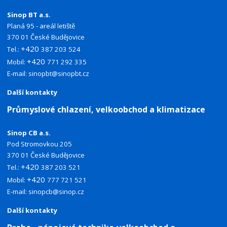
Sinop BT a.s.
Planá 95 - areál letiště
370 01 České Budějovice
+420
Tel.:
387 203 524
+420
Mobil:
771 292 335
E-mail:
sinopbt@sinopbt.cz
Další kontakty
Průmyslové chlazení, velkoobchod a klimatizace
Sinop CB a.s.
Pod Stromovkou 205
370 01 České Budějovice
+420
Tel.:
387 203 521
+420
Mobil:
777 721 521
E-mail:
sinopcb@sinop.cz
Další kontakty