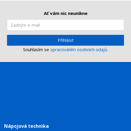
í
v
í
Ať vám nic neunikne
Přihlásit
Souhlasím se
zpracováním osobních údajů
.
Nápojová technika