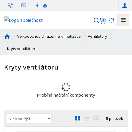
☰
V
y
h
Ú
Velkoobchod chlazení a klimatizace
Ventilátory
l
v
o
Kryty ventilátoru
e
d
d
n
a
Kryty ventilátoru
í
t
s
t
r
a
Probíhá načítání komponenty
n
a
Ř
O
T
Ř
5
položek
a
b
a
á
z