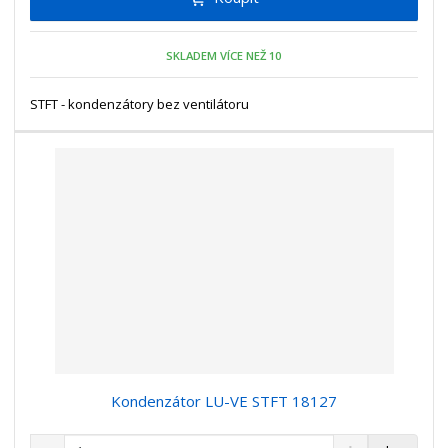
m
t
p
n
m
o
o
n
SKLADEM VÍCE NEŽ 10
ž
o
č
s
ž
e
t
s
STFT - kondenzátory bez ventilátoru
t
v
t
í
v
í
Kondenzátor LU-VE STFT 18127
S
N
Z