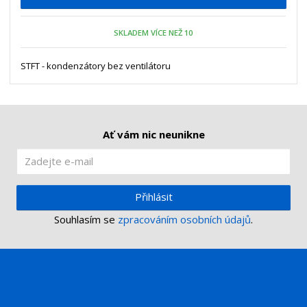
p
n
m
o
o
n
SKLADEM VÍCE NEŽ 10
ž
o
č
s
ž
e
t
s
STFT - kondenzátory bez ventilátoru
t
v
t
í
v
í
Ať vám nic neunikne
Přihlásit
Souhlasím se
zpracováním osobních údajů
.