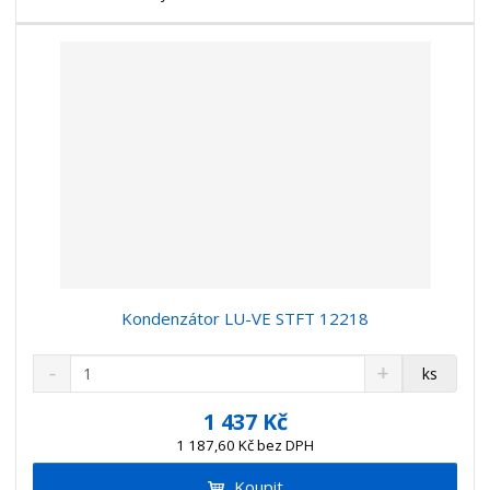
v
t
í
v
í
Kondenzátor LU-VE STFT 12218
S
N
Z
ks
n
a
m
í
v
ě
1 437 Kč
ž
ý
n
1 187,60 Kč bez DPH
i
š
i
t
i
Koupit
t