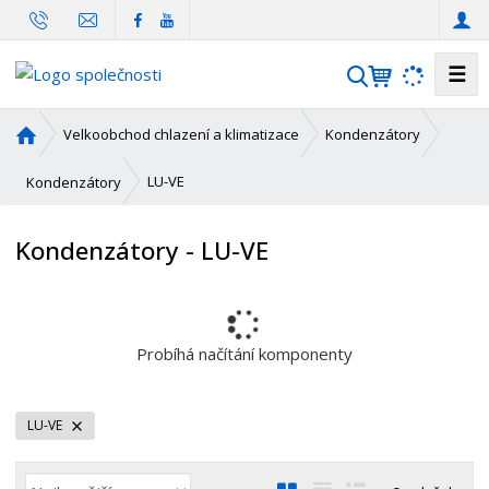
☰
V
y
h
Ú
Velkoobchod chlazení a klimatizace
Kondenzátory
l
v
o
e
LU-VE
Kondenzátory
d
d
n
a
Kondenzátory - LU-VE
í
t
s
t
r
a
Probíhá načítání komponenty
n
a
LU-VE
Ř
O
T
Ř