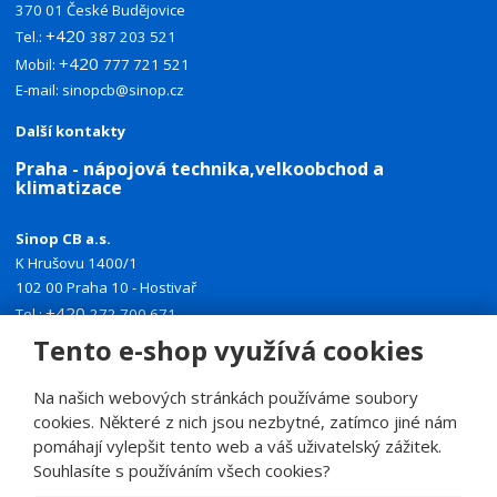
370 01 České Budějovice
+420
Tel.:
387 203 521
+420
Mobil:
777 721 521
E-mail:
sinopcb@sinop.cz
Další kontakty
Praha - nápojová technika,velkoobchod a
klimatizace
Sinop CB a.s.
K Hrušovu 1400/1
102 00 Praha 10 - Hostivař
+420
Tel.:
272 700 671
+420
Tento e-shop využívá cookies
Mobil:
774 335 918
E-mail:
sinoppraha@sinop.cz
Na našich webových stránkách používáme soubory
Další kontakty
cookies. Některé z nich jsou nezbytné, zatímco jiné nám
pomáhají vylepšit tento web a váš uživatelský zážitek.
Souhlasíte s používáním všech cookies?