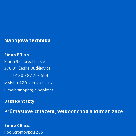
Nápojová technika
Sinop BT a.s.
Planá 95 - areál letiště
370 01 České Budějovice
+420
Tel.:
387 203 524
+420
Mobil:
771 292 335
E-mail:
sinopbt@sinopbt.cz
Další kontakty
Průmyslové chlazení, velkoobchod a klimatizace
Sinop CB a.s.
Pod Stromovkou 205