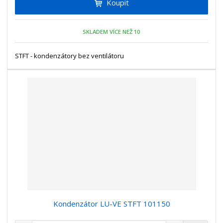
Koupit
t
m
t
p
n
m
o
o
n
SKLADEM VÍCE NEŽ 10
ž
o
č
s
ž
e
t
s
STFT - kondenzátory bez ventilátoru
t
v
t
í
v
í
Kondenzátor LU-VE STFT 101150