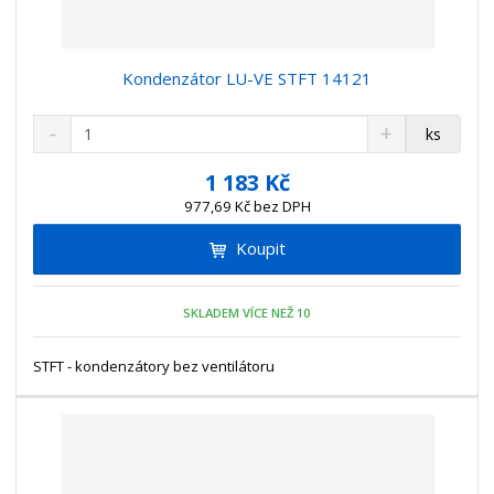
Kondenzátor LU-VE STFT 14121
S
N
Z
ks
n
a
m
í
v
ě
1 183 Kč
ž
ý
n
977,69 Kč bez DPH
i
š
i
t
i
Koupit
t
m
t
p
n
m
o
o
n
SKLADEM VÍCE NEŽ 10
ž
o
č
s
ž
e
t
s
STFT - kondenzátory bez ventilátoru
t
v
t
í
v
í