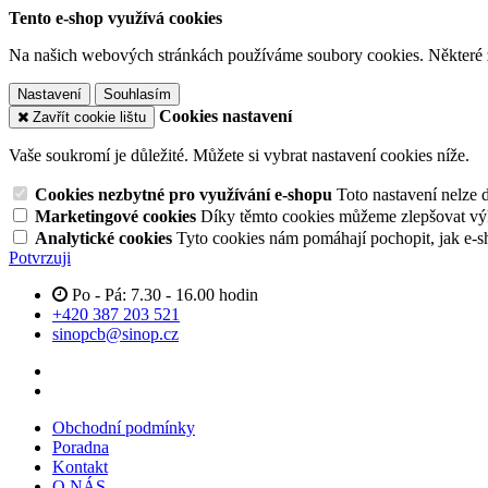
Tento e-shop využívá cookies
Na našich webových stránkách používáme soubory cookies. Některé z n
Nastavení
Souhlasím
Cookies nastavení
Zavřít cookie lištu
Vaše soukromí je důležité. Můžete si vybrat nastavení cookies níže.
Cookies nezbytné pro využívání e-shopu
Toto nastavení nelze 
Marketingové cookies
Díky těmto cookies můžeme zlepšovat výko
Analytické cookies
Tyto cookies nám pomáhají pochopit, jak e-s
Potvrzuji
Po - Pá: 7.30 - 16.00 hodin
+420 387 203 521
sinopcb@sinop.cz
Obchodní podmínky
Poradna
Kontakt
O NÁS