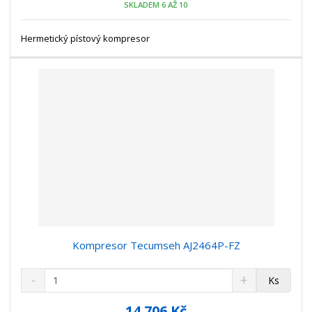
SKLADEM 6 AŽ 10
ž
o
č
s
ž
e
t
s
Hermetický pístový kompresor
t
v
t
í
v
í
Kompresor Tecumseh AJ2464P-FZ
S
N
Z
Ks
n
a
m
í
v
ě
14 706 Kč