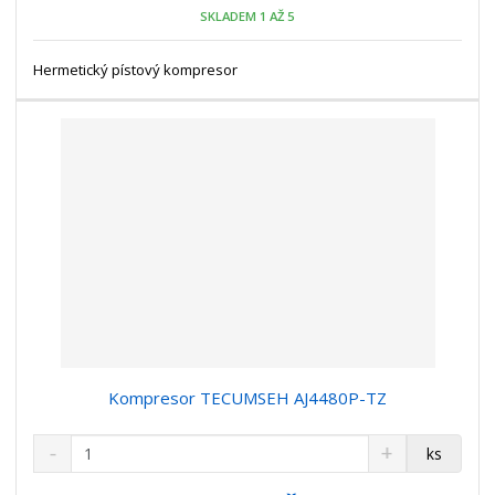
o
n
SKLADEM 1 AŽ 5
ž
o
č
s
ž
e
t
s
Hermetický pístový kompresor
t
v
t
í
v
í
Kompresor TECUMSEH AJ4480P-TZ
S
N
Z
ks
n
a
m
í
v
ě