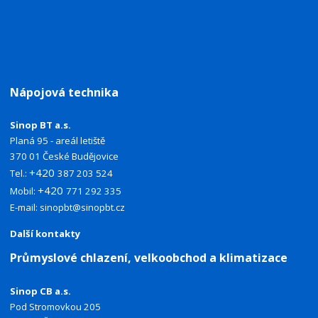
Nápojová technika
Sinop BT a.s.
Planá 95 - areál letiště
370 01 České Budějovice
+420
Tel.:
387 203 524
+420
Mobil:
771 292 335
E-mail:
sinopbt@sinopbt.cz
Další kontakty
Průmyslové chlazení, velkoobchod a klimatizace
Sinop CB a.s.
Pod Stromovkou 205