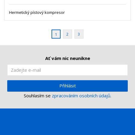
ž
o
s
ž
e
t
s
Hermetický pístový kompresor
t
v
t
í
v
í
2
3
1
Ať vám nic neunikne
Přihlásit
Souhlasím se
zpracováním osobních údajů
.