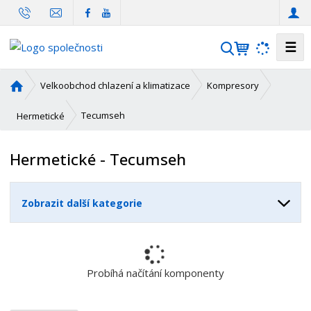
☰
V
y
h
Ú
Velkoobchod chlazení a klimatizace
Kompresory
l
v
o
e
Tecumseh
Hermetické
d
d
n
a
Hermetické - Tecumseh
í
t
s
t
Zobrazit další kategorie
r
a
n
a
Probíhá načítání komponenty