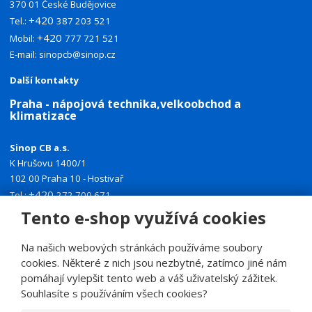
370 01 České Budějovice
+420
Tel.:
387 203 521
+420
Mobil:
777 721 521
E-mail:
sinopcb@sinop.cz
Další kontakty
Praha - nápojová technika,velkoobchod a
klimatizace
Sinop CB a.s.
K Hrušovu 1400/1
102 00 Praha 10 - Hostivař
+420
Tel.:
272 700 671
+420
Mobil:
774 335 918
Tento e-shop využívá cookies
E-mail:
sinoppraha@sinop.cz
Na našich webových stránkách používáme soubory
Další kontakty
cookies. Některé z nich jsou nezbytné, zatímco jiné nám
pomáhají vylepšit tento web a váš uživatelský zážitek.
Souhlasíte s používáním všech cookies?