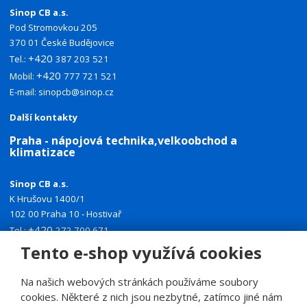
Sinop CB a.s.
Pod Stromovkou 205
370 01 České Budějovice
+420
Tel.:
387 203 521
+420
Mobil:
777 721 521
E-mail:
sinopcb@sinop.cz
Další kontakty
Praha - nápojová technika,velkoobchod a
klimatizace
Sinop CB a.s.
K Hrušovu 1400/1
102 00 Praha 10 - Hostivař
+420
Tel.:
272 700 671
+420
Mobil:
774 335 918
Tento e-shop využívá cookies
E-mail:
sinoppraha@sinop.cz
Na našich webových stránkách používáme soubory
Další kontakty
cookies. Některé z nich jsou nezbytné, zatímco jiné nám