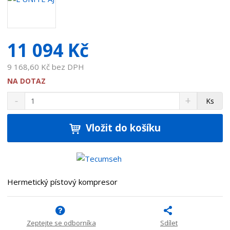
a
v
a
11 094 Kč
t
e
9 168,60 Kč bez DPH
l
e
NA DOTAZ
:
S
N
Z
Ks
7
n
a
m
0
í
v
ě
9
ž
ý
Vložit do košíku
n
1
i
š
i
t
i
1
t
m
t
2
p
n
m
7
o
o
n
Hermetický pístový kompresor
ž
o
č
s
ž
e
t
s
t
v
t
Zeptejte se odborníka
Sdílet