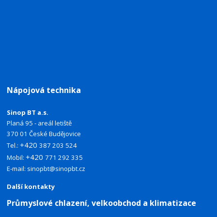
Nápojová technika
Sinop BT a.s.
Planá 95 - areál letiště
370 01 České Budějovice
+420
Tel.:
387 203 524
+420
Mobil:
771 292 335
E-mail:
sinopbt@sinopbt.cz
Další kontakty
Průmyslové chlazení, velkoobchod a klimatizace