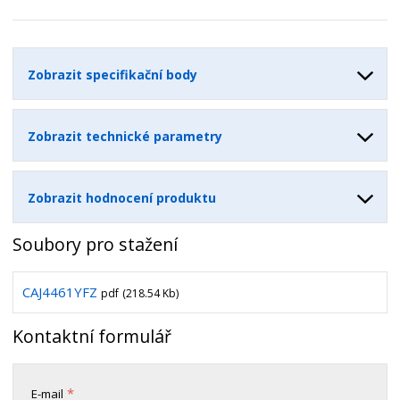
í
v
í
Zobrazit specifikační body
Zobrazit technické parametry
Zobrazit hodnocení produktu
Soubory pro stažení
CAJ4461YFZ
pdf
(218.54 Kb)
Kontaktní formulář
*
E-mail