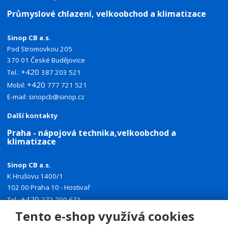
Průmyslové chlazení, velkoobchod a klimatizace
Sinop CB a.s.
Pod Stromovkou 205
370 01 České Budějovice
+420
Tel.:
387 203 521
+420
Mobil:
777 721 521
E-mail:
sinopcb@sinop.cz
Další kontakty
Praha - nápojová technika,velkoobchod a
klimatizace
Sinop CB a.s.
K Hrušovu 1400/1
102 00 Praha 10 - Hostivař
+420
Tel.:
272 700 671
+420
Mobil:
774 335 918
Tento e-shop využívá cookies
E-mail:
sinoppraha@sinop.cz