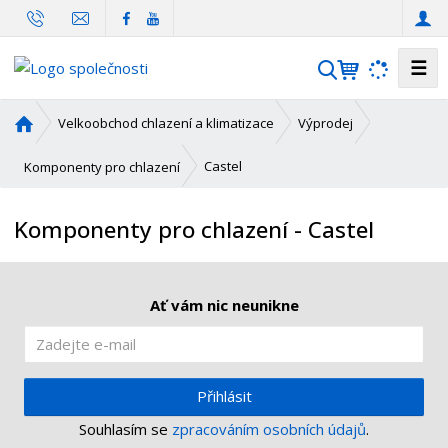
☰
V
y
h
Ú
Velkoobchod chlazení a klimatizace
Výprodej
l
v
o
e
Castel
Komponenty pro chlazení
d
d
n
a
Komponenty pro chlazení - Castel
í
t
s
t
r
Ať vám nic neunikne
a
n
a
Přihlásit
Souhlasím se
zpracováním osobních údajů
.