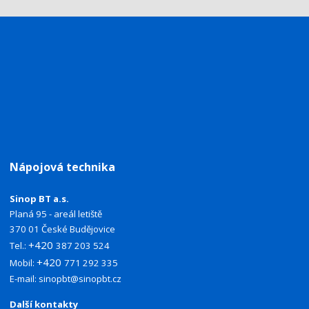
Nápojová technika
Sinop BT a.s.
Planá 95 - areál letiště
370 01 České Budějovice
+420
Tel.:
387 203 524
+420
Mobil:
771 292 335
E-mail:
sinopbt@sinopbt.cz
Další kontakty