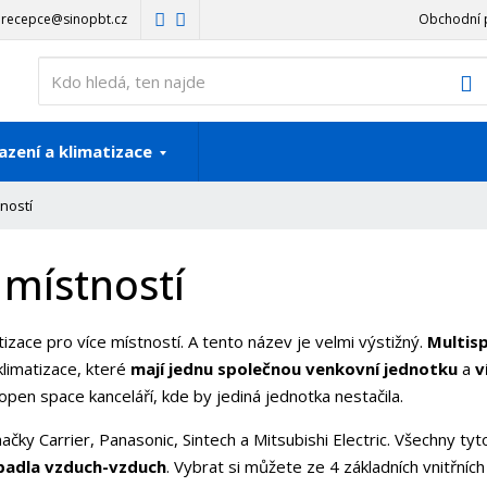
recepce@sinopbt.cz
Obchodní 
V
azení a klimatizace
tností
 místností
izace pro více místností. A tento název je velmi výstižný.
Multis
klimatizace, které
mají jednu společnou venkovní jednotku
a
v
open space kanceláří, kde by jediná jednotka nestačila.
ačky Carrier, Panasonic, Sintech a Mitsubishi Electric. Všechny tyt
padla vzduch-vzduch
. Vybrat si můžete ze 4 základních vnitřních