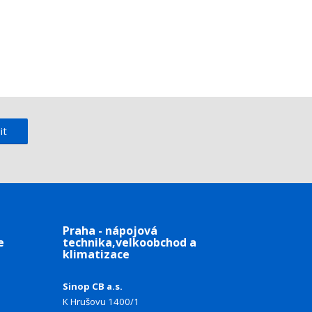
it
Praha - nápojová
e
technika,velkoobchod a
klimatizace
Sinop CB a.s.
K Hrušovu 1400/1