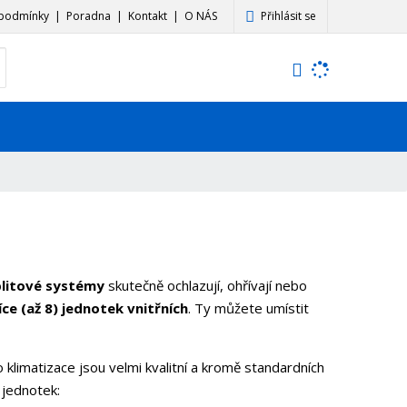
Přihlásit se
podmínky
Poradna
Kontakt
O NÁS
K
yhledat
d
o
h
l
e
d
á
,
t
e
n
plitové systémy
skutečně ochlazují, ohřívají nebo
n
íce (až 8) jednotek vnitřních
. Ty můžete umístit
a
j
d
o klimatizace jsou velmi kvalitní a kromě standardních
e
 jednotek: