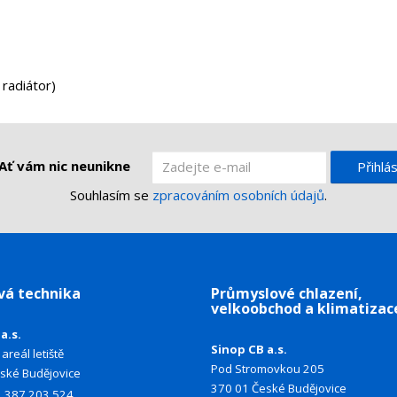
 radiátor)
Ať vám nic neunikne
Přihlás
Souhlasím se
zpracováním osobních údajů
.
vá technika
Průmyslové chlazení,
velkoobchod a klimatizac
a.s.
Sinop CB a.s.
areál letiště
Pod Stromovkou 205
ské Budějovice
370 01 České Budějovice
0
387 203 524