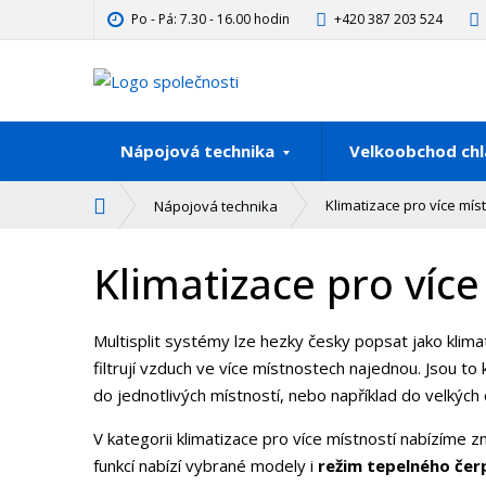
Po - Pá: 7.30 - 16.00 hodin
+420 387 203 524
Nápojová technika
Velkoobchod chl
Ú
Klimatizace pro více mís
Nápojová technika
v
o
Klimatizace pro více
d
n
í
Multisplit systémy lze hezky česky popsat jako klimat
s
filtrují vzduch ve více místnostech najednou. Jsou to 
t
do jednotlivých místností, nebo například do velkých 
r
a
V kategorii klimatizace pro více místností nabízíme zn
n
funkcí nabízí vybrané modely i
režim tepelného čer
a