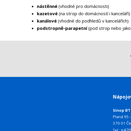
nástěnné
(vhodné pro domácnosti)
kazetové
(na strop do domácností i kanceláří)
kanálové
(vhodné do podhledů v kancelářích)
podstropně-parapetní
(pod strop nebo jako
Nápojo
Sinop BT 
Planá 95 - 
370 01 Če
+42
Tel.: