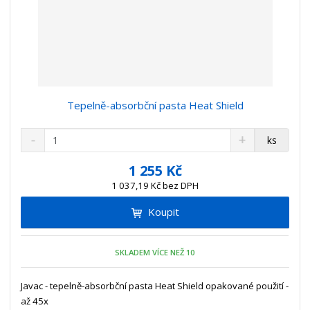
Tepelně-absorbční pasta Heat Shield
S
N
Z
ks
n
a
m
í
v
ě
1 255 Kč
ž
ý
n
1 037,19 Kč bez DPH
i
š
i
t
i
Koupit
t
m
t
p
n
m
o
o
n
SKLADEM VÍCE NEŽ 10
ž
o
č
s
ž
e
t
s
Javac - tepelně-absorbční pasta Heat Shield opakované použití -
t
v
t
až 45x