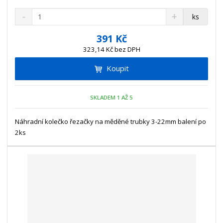
S
N
Z
ks
n
a
m
í
v
ě
391 Kč
ž
ý
n
323,14 Kč bez DPH
i
š
i
t
i
Koupit
t
m
t
p
n
m
o
o
n
SKLADEM 1 AŽ 5
ž
o
č
s
ž
e
t
s
Náhradní kolečko řezačky na měděné trubky 3-22mm balení po
t
v
t
2ks
í
v
í