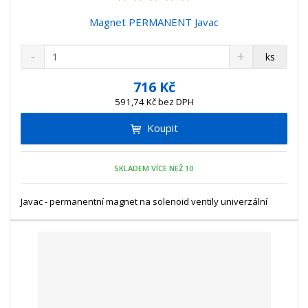
Magnet PERMANENT Javac
S
N
Z
ks
n
a
m
í
v
ě
716 Kč
ž
ý
n
591,74 Kč bez DPH
i
š
i
t
i
Koupit
t
m
t
p
n
m
o
o
n
SKLADEM VÍCE NEŽ 10
ž
o
č
s
ž
e
t
s
Javac - permanentní magnet na solenoid ventily univerzální
t
v
t
í
v
í