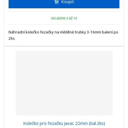
Koupit
t
m
t
p
n
m
o
o
n
SKLADEM 6 AŽ 10
ž
o
č
s
ž
e
t
s
Náhradní kolečko řezačky na měděné trubky 3-16mm balení po
t
v
t
2ks
í
v
í
Kolečko pro řezačku Javac 22mm (bal.2ks)