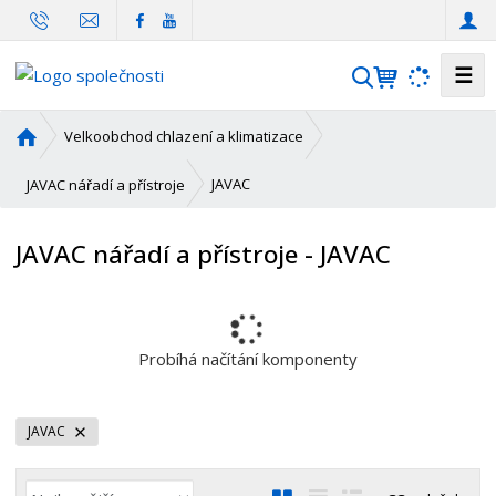
☰
V
y
h
Ú
Velkoobchod chlazení a klimatizace
l
v
o
e
JAVAC
JAVAC nářadí a přístroje
d
d
n
a
JAVAC nářadí a přístroje - JAVAC
í
t
s
t
r
a
Probíhá načítání komponenty
n
a
JAVAC
Ř
O
T
Ř