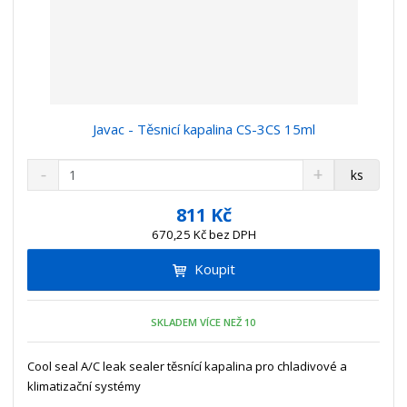
Javac - Těsnicí kapalina CS-3CS 15ml
S
N
Z
ks
n
a
m
í
v
ě
811 Kč
ž
ý
n
670,25 Kč bez DPH
i
š
i
t
i
Koupit
t
m
t
p
n
m
o
o
n
SKLADEM VÍCE NEŽ 10
ž
o
č
s
ž
e
t
s
Cool seal A/C leak sealer těsnící kapalina pro chladivové a
t
v
t
klimatizační systémy
í
v