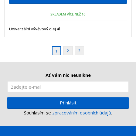
p
n
m
o
o
n
SKLADEM VÍCE NEŽ 10
ž
o
č
s
ž
e
t
s
Univerzální vývěvový olej 4l
t
v
t
í
v
í
2
3
1
Ať vám nic neunikne
Přihlásit
Souhlasím se
zpracováním osobních údajů
.