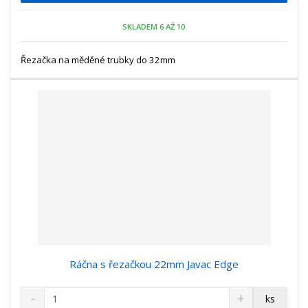
p
n
m
o
o
n
SKLADEM 6 AŽ 10
ž
o
č
s
ž
e
t
s
Řezačka na měděné trubky do 32mm
t
v
t
í
v
í
Ráčna s řezačkou 22mm Javac Edge
S
N
Z
ks
n
a