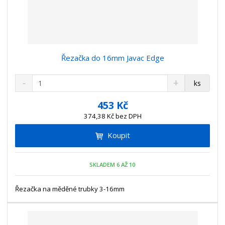
Řezačka do 16mm Javac Edge
S
N
Z
ks
n
a
m
í
v
ě
453 Kč
ž
ý
n
374,38 Kč bez DPH
i
š
i
t
i
Koupit
t
m
t
p
n
m
o
o
n
SKLADEM 6 AŽ 10
ž
o
č
s
ž
e
t
s
Řezačka na měděné trubky 3-16mm
t
v
t
í
v
í