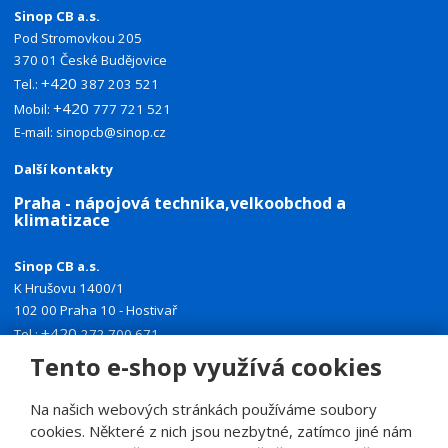
Sinop CB a.s.
Pod Stromovkou 205
370 01 České Budějovice
+420
Tel.:
387 203 521
+420
Mobil:
777 721 521
E-mail:
sinopcb@sinop.cz
Další kontakty
Praha - nápojová technika,velkoobchod a
klimatizace
Sinop CB a.s.
K Hrušovu 1400/1
102 00 Praha 10 - Hostivař
+420
Tel.:
272 700 671
+420
Mobil:
774 335 918
Tento e-shop využívá cookies
E-mail:
sinoppraha@sinop.cz
Na našich webových stránkách používáme soubory
Další kontakty
cookies. Některé z nich jsou nezbytné, zatímco jiné nám