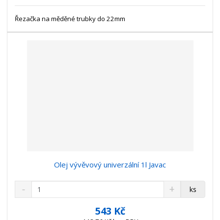
s
ž
e
t
s
Řezačka na měděné trubky do 22mm
t
v
t
í
v
í
Olej vývěvový univerzální 1l Javac
S
N
Z
ks
n
a
m
í
v
ě
543 Kč
ž
ý
n