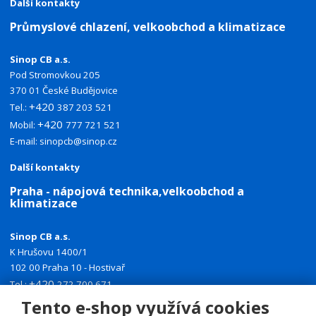
Další kontakty
Průmyslové chlazení, velkoobchod a klimatizace
Sinop CB a.s.
Pod Stromovkou 205
370 01 České Budějovice
+420
Tel.:
387 203 521
+420
Mobil:
777 721 521
E-mail:
sinopcb@sinop.cz
Další kontakty
Praha - nápojová technika,velkoobchod a
klimatizace
Sinop CB a.s.
K Hrušovu 1400/1
102 00 Praha 10 - Hostivař
+420
Tel.:
272 700 671
+420
Mobil:
774 335 918
Tento e-shop využívá cookies