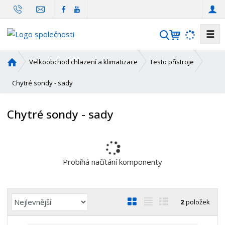
☰
V
y
h
Ú
Velkoobchod chlazení a klimatizace
Testo přístroje
l
v
o
Chytré sondy - sady
e
d
d
n
a
Chytré sondy - sady
í
t
s
t
r
a
Probíhá načítání komponenty
n
a
Ř
O
T
Ř
2
položek
a
b
a
á
z