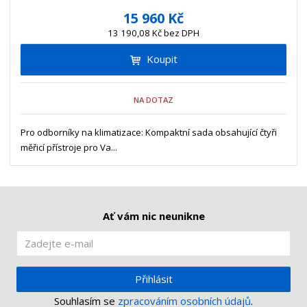
í
v
ě
15 960 Kč
ž
ý
n
13 190,08 Kč bez DPH
i
š
i
t
i
Koupit
t
m
t
p
n
m
o
o
n
NA DOTAZ
ž
o
č
s
ž
e
t
s
Pro odborníky na klimatizace: Kompaktní sada obsahující čtyři
t
v
t
měřicí přístroje pro Va...
í
v
í
Ať vám nic neunikne
Přihlásit
Souhlasím se
zpracováním osobních údajů
.