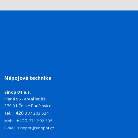
Nápojová technika
Sinop BT a.s.
Planá 95 - areál letiště
370 01 České Budějovice
+420
Tel.:
387 203 524
+420
Mobil:
771 292 335
E-mail:
sinopbt@sinopbt.cz