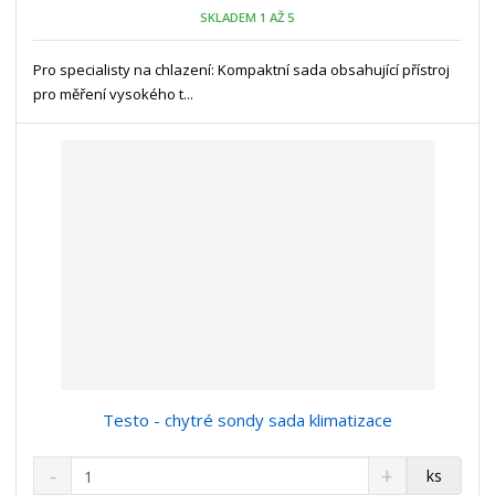
o
n
SKLADEM 1 AŽ 5
ž
o
č
s
ž
e
t
s
Pro specialisty na chlazení: Kompaktní sada obsahující přístroj
t
v
t
pro měření vysokého t...
í
v
í
Testo - chytré sondy sada klimatizace
S
N
Z
ks
n
a
m