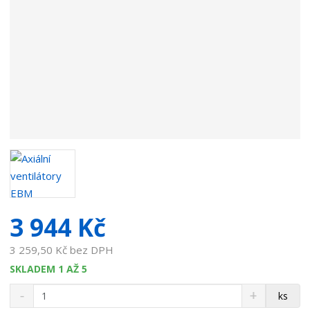
v
a
t
e
l
e
:
7
2
5
0
5
0
4
3 944 Kč
.
1
3 259,50 Kč bez DPH
SKLADEM 1 AŽ 5
S
N
Z
ks
n
a
m