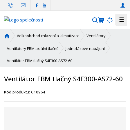
☰
V
y
h
Ú
Velkoobchod chlazení a klimatizace
Ventilátory
l
v
o
e
Ventilátory EBM axiální tlačné
Jednofázové napájení
d
d
Ventilátor EBM tlačný S4E300-AS72-60
n
a
í
t
s
Ventilátor EBM tlačný S4E300-AS72-60
t
r
K
Kód produktu:
C10964
a
ó
n
d
a
d
o
d
a