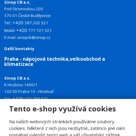
Sinop CB a.s.
Pod Stromovkou 205
370 01 České Budějovice
+420
Tel.:
387 203 521
+420
Mobil:
777 721 521
E-mail:
sinopcb@sinop.cz
Další kontakty
Praha - nápojová technika,velkoobchod a
klimatizace
Sinop CB a.s.
K Hrušovu 1400/1
102 00 Praha 10 - Hostivař
+420
Tel.:
272 700 671
+420
Mobil:
774 335 918
Tento e-shop využívá cookies
E-mail:
sinoppraha@sinop.cz
Na našich webových stránkách používáme soubory
Další kontakty
cookies. Některé z nich jsou nezbytné, zatímco jiné nám
pomáhají vylepšit tento web a váš uživatelský zážitek.