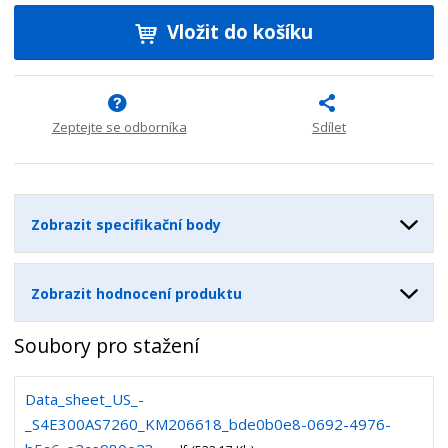
í
v
ě
ž
ý
Vložit do košíku
n
i
š
i
t
i
t
m
t
p
n
m
o
o
n
Zeptejte se odborníka
Sdílet
ž
o
č
s
ž
e
t
s
t
v
t
Zobrazit specifikační body
í
v
í
Zobrazit hodnocení produktu
Soubory pro stažení
Data_sheet_US_-
_S4E300AS7260_KM206618_bde0b0e8-0692-4976-