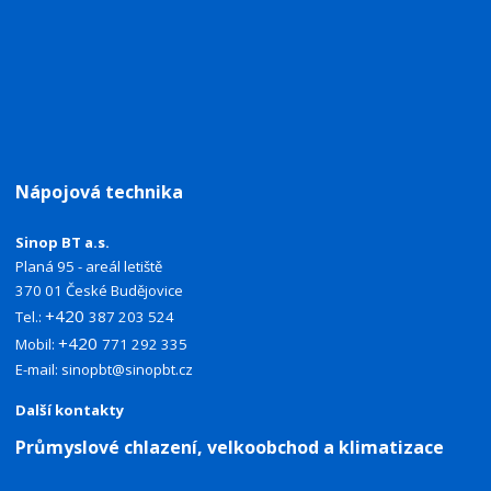
Nápojová technika
Sinop BT a.s.
Planá 95 - areál letiště
370 01 České Budějovice
+420
Tel.:
387 203 524
+420
Mobil:
771 292 335
E-mail:
sinopbt@sinopbt.cz
Další kontakty
Průmyslové chlazení, velkoobchod a klimatizace