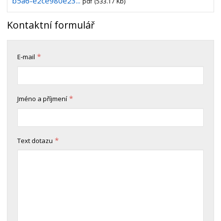
b5a6-e2ce980e23...
pdf
(533.17 Kb)
Kontaktní formulář
*
E-mail
*
Jméno a příjmení
*
Text dotazu