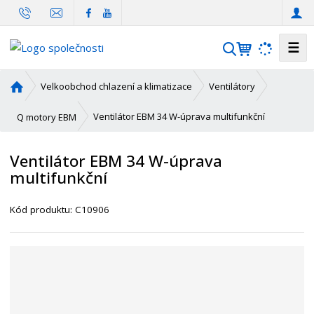
☰
V
y
h
Ú
Velkoobchod chlazení a klimatizace
Ventilátory
l
v
o
e
Ventilátor EBM 34 W-úprava multifunkční
Q motory EBM
d
d
n
a
Ventilátor EBM 34 W-úprava
í
t
multifunkční
s
t
K
r
Kód produktu:
C10906
ó
a
d
n
d
a
o
d
a