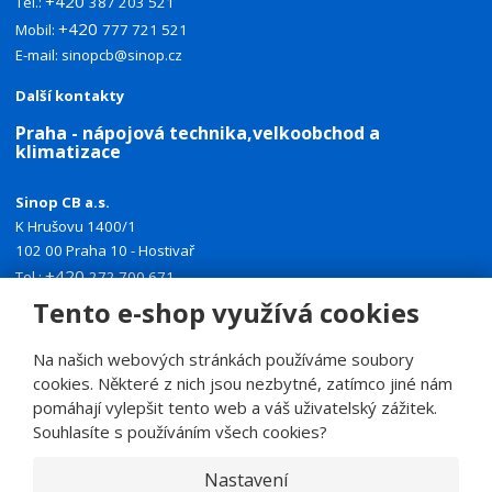
+420
Tel.:
387 203 521
+420
Mobil:
777 721 521
E-mail:
sinopcb@sinop.cz
Další kontakty
Praha - nápojová technika,velkoobchod a
klimatizace
Sinop CB a.s.
K Hrušovu 1400/1
102 00 Praha 10 - Hostivař
+420
Tel.:
272 700 671
+420
Mobil:
774 335 918
Tento e-shop využívá cookies
E-mail:
sinoppraha@sinop.cz
Na našich webových stránkách používáme soubory
Další kontakty
cookies. Některé z nich jsou nezbytné, zatímco jiné nám
pomáhají vylepšit tento web a váš uživatelský zážitek.
Souhlasíte s používáním všech cookies?
Nastavení