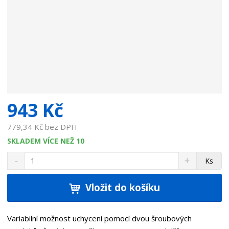
v
a
t
e
l
e
:
7
2
5
943 Kč
0
1
779,34 Kč bez DPH
0
SKLADEM VÍCE NEŽ 10
5
S
N
Z
.
Ks
n
a
m
1
í
v
ě
ž
ý
Vložit do košíku
n
i
š
i
t
i
t
m
t
Variabilní možnost uchycení pomocí dvou šroubových
p
n
m