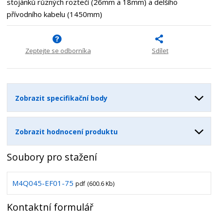
stojánků různých roztečí (26mm a 18mm) a delšího
o
o
n
přívodního kabelu (1450mm)
ž
o
č
s
ž
e
t
s
t
v
t
Zeptejte se odborníka
Sdílet
í
v
í
Zobrazit specifikační body
Zobrazit hodnocení produktu
Soubory pro stažení
M4Q045-EF01-75
pdf
(600.6 Kb)
Kontaktní formulář