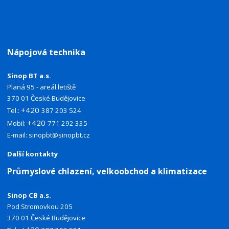
Nápojová technika
Sinop BT a.s.
Planá 95 - areál letiště
370 01 České Budějovice
+420
Tel.:
387 203 524
+420
Mobil:
771 292 335
E-mail:
sinopbt@sinopbt.cz
Další kontakty
Průmyslové chlazení, velkoobchod a klimatizace
Sinop CB a.s.
Pod Stromovkou 205
370 01 České Budějovice