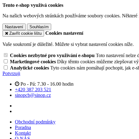
Tento e-shop využívá cookies
Na našich webových stránkách používáme soubory cookies. Některé z n
Nastavení
Souhlasím
Cookies nastavení
Zavřít cookie lištu
Vaše soukromí je důležité. Můžete si vybrat nastavení cookies níže.
Cookies nezbytné pro využívání e-shopu
Toto nastavení nelze 
Marketingové cookies
Díky těmto cookies můžeme zlepšovat výko
Analytické cookies
Tyto cookies nám pomáhají pochopit, jak e-s
Potvrzuji
Po - Pá: 7.30 - 16.00 hodin
+420 387 203 521
sinopcb@sinop.cz
Obchodní podmínky
Poradna
Kontakt
O NÁS