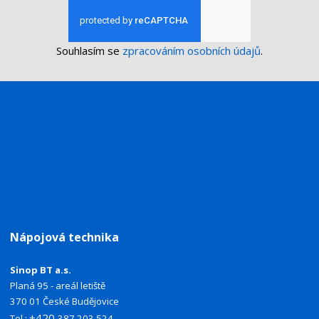
Souhlasím se
zpracováním osobních údajů
.
Nápojová technika
Sinop BT a.s.
Planá 95 - areál letiště
370 01 České Budějovice
+420
Tel.:
387 203 524