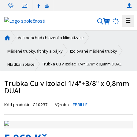
☰
V
y
h
Ú
Velkoobchod chlazení a klimatizace
l
v
o
e
Měděné trubky, fitinky a pájky
Izolované měděné trubky
d
d
n
Trubka Cu v izolaci 1/4"+3/8" x 0,8mm DUAL
Hladká izolace
a
í
t
s
Trubka Cu v izolaci 1/4"+3/8" x 0,8mm
t
DUAL
r
a
K
n
Kód produktu:
C10237
Výrobce:
EBRILLE
ó
a
d
d
o