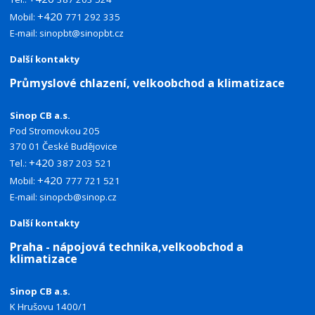
+420
Mobil:
771 292 335
E-mail:
sinopbt@sinopbt.cz
Další kontakty
Průmyslové chlazení, velkoobchod a klimatizace
Sinop CB a.s.
Pod Stromovkou 205
370 01 České Budějovice
+420
Tel.:
387 203 521
+420
Mobil:
777 721 521
E-mail:
sinopcb@sinop.cz
Další kontakty
Praha - nápojová technika,velkoobchod a
klimatizace
Sinop CB a.s.
K Hrušovu 1400/1