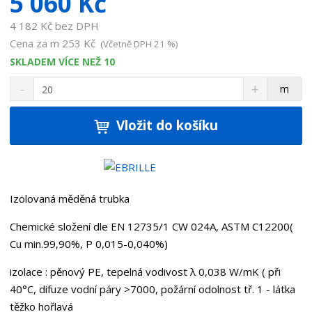
5 060 Kč
d
a
4 182 Kč bez DPH
v
Cena za m
253 Kč
(Včetně DPH 21 %)
a
SKLADEM VÍCE NEŽ 10
t
e
S
N
Z
m
l
n
a
m
e
í
v
ě
ž
ý
Vložit do košíku
:
n
i
š
7
i
t
i
2
t
m
t
0
p
n
m
0
o
o
n
Izolovaná měděná trubka
1
ž
o
č
6
s
ž
e
Chemické složení dle EN 12735/1 CW 024A, ASTM C12200(
1
t
s
t
Cu min.99,90%, P 0,015-0,040%)
v
t
í
v
izolace : pěnový PE, tepelná vodivost λ 0,038 W/mK ( při
í
40°C, difuze vodní páry >7000, požární odolnost tř. 1 - látka
těžko hořlavá