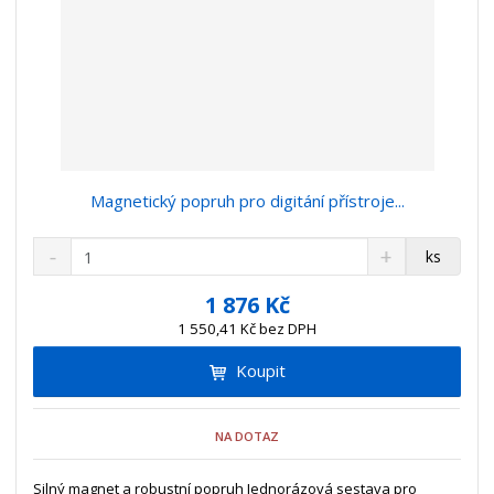
Magnetický popruh pro digitání přístroje...
S
N
Z
ks
n
a
m
í
v
ě
1 876 Kč
ž
ý
n
1 550,41 Kč bez DPH
i
š
i
t
i
Koupit
t
m
t
p
n
m
o
o
n
NA DOTAZ
ž
o
č
s
ž
e
t
s
Silný magnet a robustní popruh Jednorázová sestava pro
t