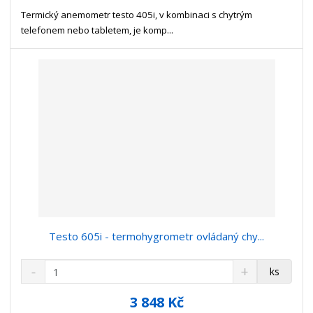
s
ž
e
t
s
Termický anemometr testo 405i, v kombinaci s chytrým
t
v
t
telefonem nebo tabletem, je komp...
í
v
í
Testo 605i - termohygrometr ovládaný chy...
S
N
Z
ks
n
a
m
í
v
ě
3 848 Kč
ž
ý
n