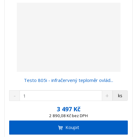
í
Testo 805i - infračervený teploměr ovlád...
S
N
Z
ks
n
a
m
í
v
ě
3 497 Kč
ž
ý
n
2 890,08 Kč bez DPH
i
š
i
t
i
Koupit
t
m
t
p
n
m