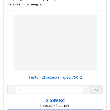
v
t
flexibilní použití magnetu ...
í
v
í
Testo - Zkoušečka napětí 750-2
S
N
Z
ks
n
a
m
í
v
ě
2 589 Kč
ž
ý
n
2 139,67 Kč bez DPH
i
š
i