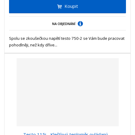
t
i
Koupit
t
m
t
p
n
m
o
o
n
NA OBJEDNÁNÍ
ž
o
č
s
ž
e
t
s
Spolu se zkoušečkou napětí testo 750-2 se Vám bude pracovat
t
v
t
pohodlněji, než kdy dříve...
í
v
í
Testo 115i - Klešťový teploměr ovládaný ...