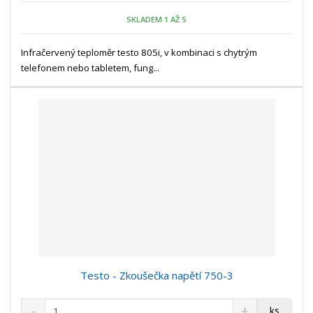
o
o
n
SKLADEM 1 AŽ 5
ž
o
č
s
ž
e
t
s
Infračervený teploměr testo 805i, v kombinaci s chytrým
t
v
t
telefonem nebo tabletem, fung...
í
v
í
Testo - Zkoušečka napětí 750-3
S
N
Z
ks