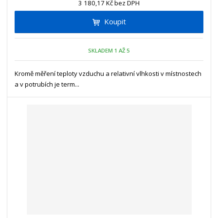
3 180,17 Kč bez DPH
i
š
i
t
i
Koupit
t
m
t
p
n
m
o
o
n
SKLADEM 1 AŽ 5
ž
o
č
s
ž
e
t
s
Kromě měření teploty vzduchu a relativní vlhkosti v místnostech
t
v
t
a v potrubích je term...
í
v
í