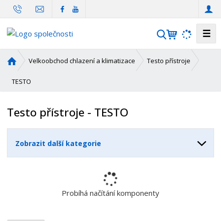
☰
V
y
h
Ú
Velkoobchod chlazení a klimatizace
Testo přístroje
l
v
o
TESTO
e
d
d
n
a
Testo přístroje - TESTO
í
t
s
t
Zobrazit další kategorie
r
a
n
a
Probíhá načítání komponenty