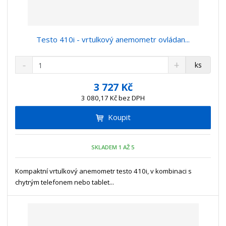
Testo 410i - vrtulkový anemometr ovládan...
S
N
Z
ks
n
a
m
í
v
ě
3 727 Kč
ž
ý
n
3 080,17 Kč bez DPH
i
š
i
t
i
Koupit
t
m
t
p
n
m
o
o
n
SKLADEM 1 AŽ 5
ž
o
č
s
ž
e
t
s
Kompaktní vrtulkový anemometr testo 410i, v kombinaci s
t
v
t
chytrým telefonem nebo tablet...
í
v
í