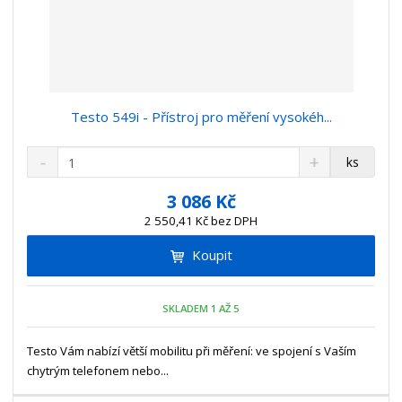
Testo 549i - Přístroj pro měření vysokéh...
S
N
Z
ks
n
a
m
í
v
ě
3 086 Kč
ž
ý
n
2 550,41 Kč bez DPH
i
š
i
t
i
Koupit
t
m
t
p
n
m
o
o
n
SKLADEM 1 AŽ 5
ž
o
č
s
ž
e
t
s
Testo Vám nabízí větší mobilitu při měření: ve spojení s Vaším
t
v
t
chytrým telefonem nebo...
í
v