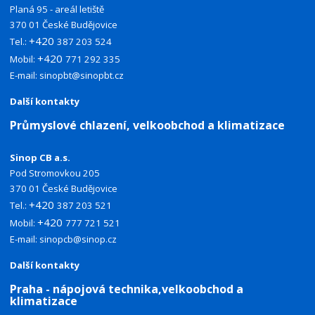
Planá 95 - areál letiště
370 01 České Budějovice
+420
Tel.:
387 203 524
+420
Mobil:
771 292 335
E-mail:
sinopbt@sinopbt.cz
Další kontakty
Průmyslové chlazení, velkoobchod a klimatizace
Sinop CB a.s.
Pod Stromovkou 205
370 01 České Budějovice
+420
Tel.:
387 203 521
+420
Mobil:
777 721 521
E-mail:
sinopcb@sinop.cz
Další kontakty
Praha - nápojová technika,velkoobchod a
klimatizace