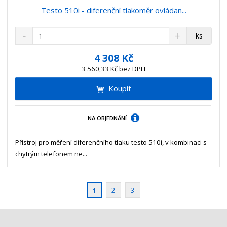
Testo 510i - diferenční tlakoměr ovládan...
S
N
Z
ks
n
a
m
í
v
ě
4 308 Kč
ž
ý
n
3 560,33 Kč bez DPH
i
š
i
t
i
Koupit
t
m
t
p
n
m
o
o
n
NA OBJEDNÁNÍ
ž
o
č
s
ž
e
t
s
Přístroj pro měření diferenčního tlaku testo 510i, v kombinaci s
t
v
t
chytrým telefonem ne...
í
v
í
2
3
1