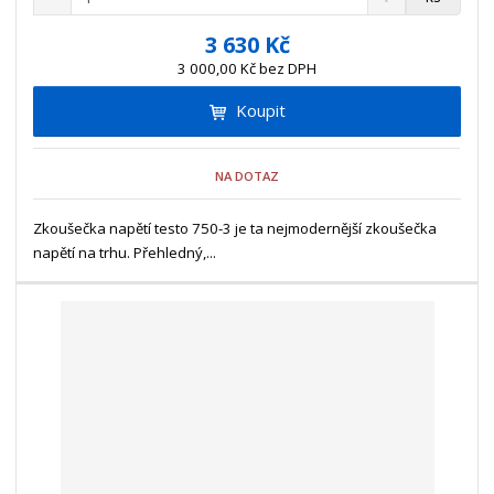
n
a
m
í
v
ě
3 630 Kč
ž
ý
n
3 000,00 Kč bez DPH
i
š
i
t
i
Koupit
t
m
t
p
n
m
o
o
n
NA DOTAZ
ž
o
č
s
ž
e
t
s
Zkoušečka napětí testo 750-3 je ta nejmodernější zkoušečka
t
v
t
napětí na trhu. Přehledný,...
í
v
í