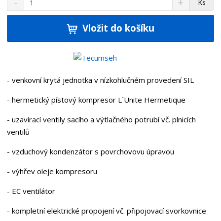
Ks
n
a
m
í
v
ě
ž
ý
Vložit do košíku
n
i
š
i
t
i
t
m
t
p
n
m
o
o
n
- venkovní krytá jednotka v nízkohlučném provedení SIL
ž
o
č
s
ž
e
- hermetický pístový kompresor L´Unite Hermetique
t
s
t
v
t
- uzavírací ventily sacího a výtlačného potrubí vč. plnicích
í
v
ventilů
í
- vzduchový kondenzátor s povrchovovu úpravou
- výhřev oleje kompresoru
- EC ventilátor
- kompletní elektrické propojení vč. připojovací svorkovnice