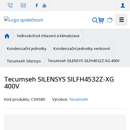
☰
V
y
h
Ú
Velkoobchod chlazení a klimatizace
l
v
o
e
Kondenzační jednotky
Kondenzační jednotky venkovní
d
d
n
Tecumseh SILENSYS SILFH4532Z-XG 400V
Tecumseh Silensys
a
í
t
s
Tecumseh SILENSYS SILFH4532Z-XG
t
400V
r
a
K
n
Kód produktu:
C09580
Výrobce:
Tecumseh
ó
a
d
d
o