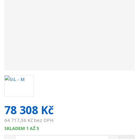
d
a
v
a
t
e
l
e
:
7
0
5
2
0
0
8
78 308 Kč
.
1
64 717,36 Kč bez DPH
SKLADEM 1 AŽ 5
S
N
Z