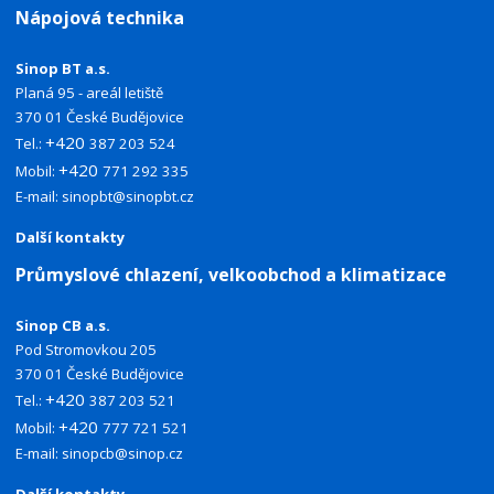
Nápojová technika
Sinop BT a.s.
Planá 95 - areál letiště
370 01 České Budějovice
+420
Tel.:
387 203 524
+420
Mobil:
771 292 335
E-mail:
sinopbt@sinopbt.cz
Další kontakty
Průmyslové chlazení, velkoobchod a klimatizace
Sinop CB a.s.
Pod Stromovkou 205
370 01 České Budějovice
+420
Tel.:
387 203 521
+420
Mobil:
777 721 521
E-mail:
sinopcb@sinop.cz