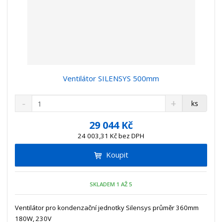
Ventilátor SILENSYS 500mm
S
N
Z
ks
n
a
m
í
v
ě
29 044 Kč
ž
ý
n
24 003,31 Kč bez DPH
i
š
i
t
i
Koupit
t
m
t
p
n
m
o
o
n
SKLADEM 1 AŽ 5
ž
o
č
s
ž
e
t
s
Ventilátor pro kondenzační jednotky Silensys průměr 360mm
t
v
t
180W, 230V