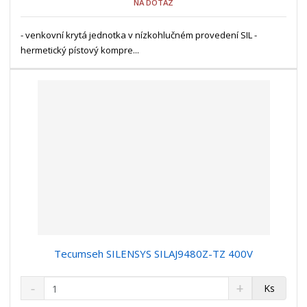
NA DOTAZ
ž
o
č
s
ž
e
t
s
- venkovní krytá jednotka v nízkohlučném provedení SIL -
t
v
t
hermetický pístový kompre...
í
v
í
Tecumseh SILENSYS SILAJ9480Z-TZ 400V
S
N
Z
Ks
n
a
m