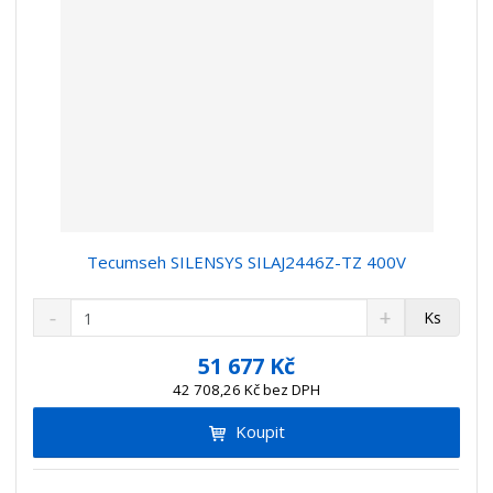
Tecumseh SILENSYS SILAJ2446Z-TZ 400V
S
N
Z
Ks
n
a
m
í
v
ě
51 677 Kč
ž
ý
n
42 708,26 Kč bez DPH
i
š
i
t
i
Koupit
t
m
t
p
n
m
o
o
n