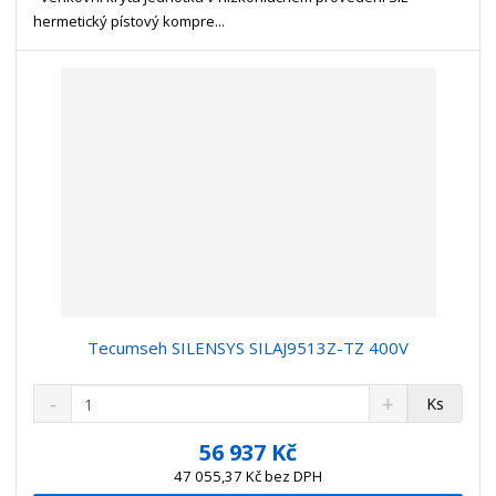
v
t
hermetický pístový kompre...
í
v
í
Tecumseh SILENSYS SILAJ9513Z-TZ 400V
S
N
Z
Ks
n
a
m
í
v
ě
56 937 Kč
ž
ý
n
47 055,37 Kč bez DPH
i
š
i