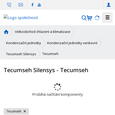
☰
V
y
h
Ú
Velkoobchod chlazení a klimatizace
l
v
o
e
Kondenzační jednotky
Kondenzační jednotky venkovní
d
d
n
Tecumseh
Tecumseh Silensys
a
í
t
s
Tecumseh Silensys - Tecumseh
t
r
a
n
a
Probíhá načítání komponenty
Tecumseh