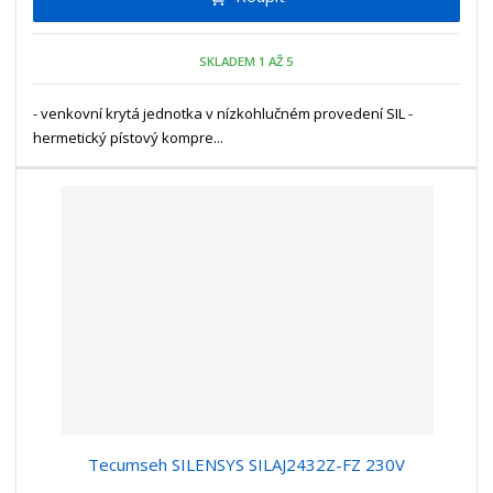
m
t
p
n
m
o
o
n
SKLADEM 1 AŽ 5
ž
o
č
s
ž
e
t
s
- venkovní krytá jednotka v nízkohlučném provedení SIL -
t
v
t
hermetický pístový kompre...
í
v
í
Tecumseh SILENSYS SILAJ2432Z-FZ 230V