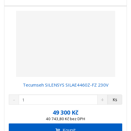
í
v
í
Tecumseh SILENSYS SILAE4460Z-FZ 230V
S
N
Z
Ks
n
a
m
í
v
ě
49 300 Kč
ž
ý
n
40 743,80 Kč bez DPH
i
š
i
t
i
Koupit
t