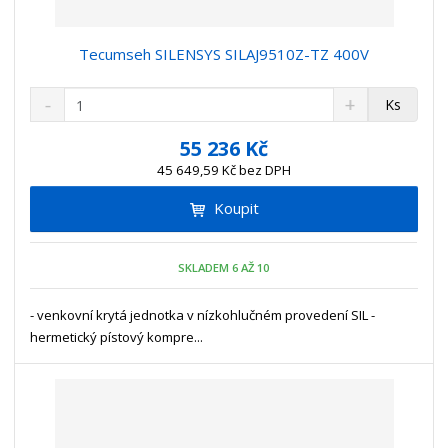
Tecumseh SILENSYS SILAJ9510Z-TZ 400V
S
N
Z
Ks
n
a
m
í
v
ě
55 236 Kč
ž
ý
n
45 649,59 Kč bez DPH
i
š
i
t
i
Koupit
t
m
t
p
n
m
o
o
n
SKLADEM 6 AŽ 10
ž
o
č
s
ž
e
t
s
- venkovní krytá jednotka v nízkohlučném provedení SIL -
t
v
t
hermetický pístový kompre...
í
v
í