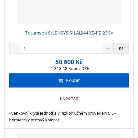
Tecumseh SILENSYS SILAJ2440Z-FZ 230V
S
N
Z
Ks
n
a
m
í
v
ě
50 600 Kč
ž
ý
n
41 818,18 Kč bez DPH
i
š
i
t
i
Koupit
t
m
t
p
n
m
o
o
n
NA DOTAZ
ž
o
č
s
ž
e
t
s
- venkovní krytá jednotka v nízkohlučném provedení SIL -
t
v
t
hermetický pístový kompre...
í
v
í