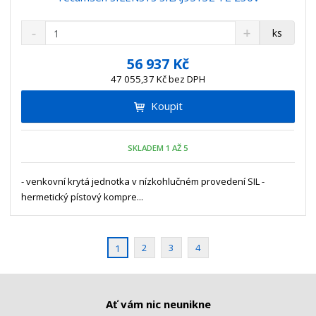
S
N
Z
ks
n
a
m
í
v
ě
56 937 Kč
ž
ý
n
47 055,37 Kč bez DPH
i
š
i
t
i
Koupit
t
m
t
p
n
m
o
o
n
SKLADEM 1 AŽ 5
ž
o
č
s
ž
e
t
s
- venkovní krytá jednotka v nízkohlučném provedení SIL -
t
v
t
hermetický pístový kompre...
í
v
í
2
3
4
1
Ať vám nic neunikne