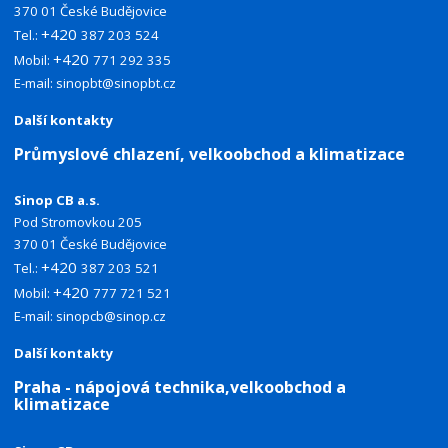
370 01 České Budějovice
+420
Tel.:
387 203 524
+420
Mobil:
771 292 335
E-mail:
sinopbt@sinopbt.cz
Další kontakty
Průmyslové chlazení, velkoobchod a klimatizace
Sinop CB a.s.
Pod Stromovkou 205
370 01 České Budějovice
+420
Tel.:
387 203 521
+420
Mobil:
777 721 521
E-mail:
sinopcb@sinop.cz
Další kontakty
Praha - nápojová technika,velkoobchod a
klimatizace