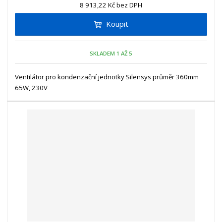
n
8 913,22 Kč bez DPH
i
š
i
t
i
Koupit
t
m
t
p
n
m
o
o
n
SKLADEM 1 AŽ 5
ž
o
č
s
ž
e
t
s
Ventilátor pro kondenzační jednotky Silensys průměr 360mm
t
v
t
65W, 230V
í
v
í