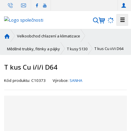
☰
V
y
h
Ú
Velkoobchod chlazení a klimatizace
l
v
o
e
T kus Cu i/i/i D64
Měděné trubky, fitinky a pájky
T kusy 5130
d
d
n
a
T kus Cu i/i/i D64
í
t
s
K
Kód produktu:
C10373
Výrobce:
SANHA
t
ó
r
d
a
d
n
o
a
d
a
v
a