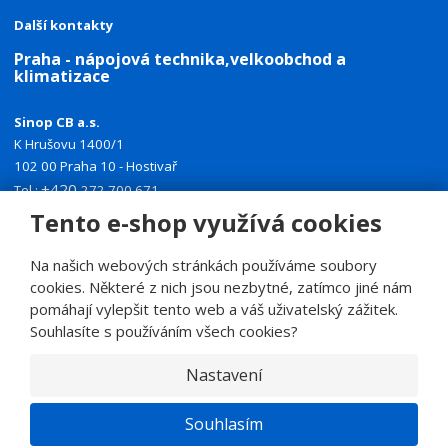
Další kontakty
Praha - nápojová technika,velkoobchod a
klimatizace
Sinop CB a.s.
K Hrušovu 1400/1
102 00 Praha 10 - Hostivař
+420
Tel.:
272 700 671
+420
Mobil:
774 335 918
Tento e-shop využívá cookies
E-mail:
sinoppraha@sinop.cz
Na našich webových stránkách používáme soubory
Další kontakty
cookies. Některé z nich jsou nezbytné, zatímco jiné nám
pomáhají vylepšit tento web a váš uživatelský zážitek.
Souhlasíte s používáním všech cookies?
Nastavení
© 2026, SINOP CB a.s.
E
Souhlasím
B
VYROBILA
R