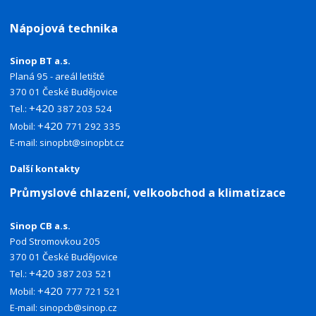
Nápojová technika
Sinop BT a.s.
Planá 95 - areál letiště
370 01 České Budějovice
+420
Tel.:
387 203 524
+420
Mobil:
771 292 335
E-mail:
sinopbt@sinopbt.cz
Další kontakty
Průmyslové chlazení, velkoobchod a klimatizace
Sinop CB a.s.
Pod Stromovkou 205
370 01 České Budějovice
+420
Tel.:
387 203 521
+420
Mobil:
777 721 521
E-mail:
sinopcb@sinop.cz