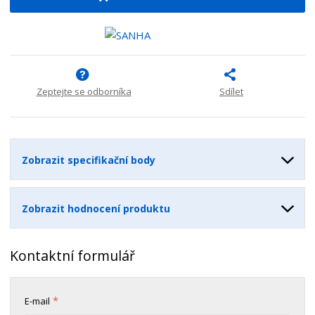
i
š
i
t
i
t
m
t
p
n
m
o
o
n
ž
o
č
s
ž
e
Zeptejte se odborníka
Sdílet
t
s
t
v
t
í
v
í
Zobrazit specifikační body
Zobrazit hodnocení produktu
Kontaktní formulář
*
E-mail