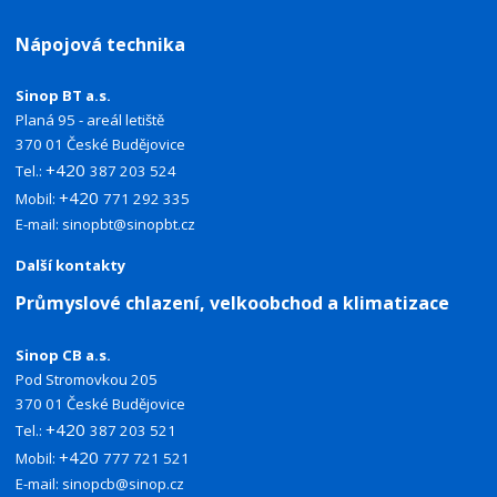
Nápojová technika
Sinop BT a.s.
Planá 95 - areál letiště
370 01 České Budějovice
+420
Tel.:
387 203 524
+420
Mobil:
771 292 335
E-mail:
sinopbt@sinopbt.cz
Další kontakty
Průmyslové chlazení, velkoobchod a klimatizace
Sinop CB a.s.
Pod Stromovkou 205
370 01 České Budějovice
+420
Tel.:
387 203 521
+420
Mobil:
777 721 521
E-mail:
sinopcb@sinop.cz