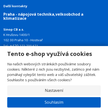
Další kontakty
Praha - nápojová technika,velkoobchod a
klimatizace
Sinop CB a.s.
K Hrušovu 1400/1
102 00 Praha 10 - Hostivař
+420
Tel.:
272 700 671
+420
Mobil:
774 335 918
Tento e-shop využívá cookies
E-mail:
sinoppraha@sinop.cz
Na našich webových stránkách používáme soubory
Další kontakty
cookies. Některé z nich jsou nezbytné, zatímco jiné nám
pomáhají vylepšit tento web a váš uživatelský zážitek.
Souhlasíte s používáním všech cookies?
Nastavení
© 2026, SINOP CB a.s.
E
Souhlasím
B
VYROBILA
R