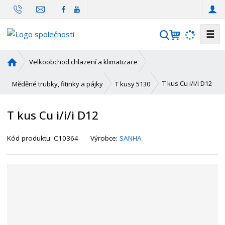
☰
V
y
h
Ú
Velkoobchod chlazení a klimatizace
l
v
o
e
T kus Cu i/i/i D12
Měděné trubky, fitinky a pájky
T kusy 5130
d
d
n
a
T kus Cu i/i/i D12
í
t
s
K
Kód produktu:
C10364
Výrobce:
SANHA
t
ó
r
d
a
d
n
o
a
d
a
v
a