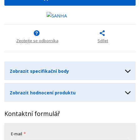
i
š
i
t
i
t
m
t
p
n
m
o
o
n
ž
o
č
s
ž
e
Zeptejte se odborníka
Sdílet
t
s
t
v
t
í
v
í
Zobrazit specifikační body
Zobrazit hodnocení produktu
Kontaktní formulář
*
E-mail