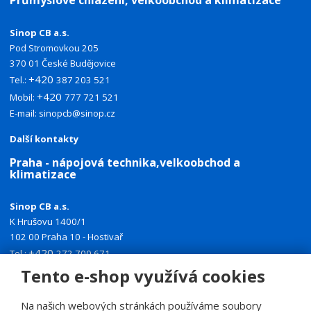
Průmyslové chlazení, velkoobchod a klimatizace
Sinop CB a.s.
Pod Stromovkou 205
370 01 České Budějovice
+420
Tel.:
387 203 521
+420
Mobil:
777 721 521
E-mail:
sinopcb@sinop.cz
Další kontakty
Praha - nápojová technika,velkoobchod a
klimatizace
Sinop CB a.s.
K Hrušovu 1400/1
102 00 Praha 10 - Hostivař
+420
Tel.:
272 700 671
+420
Mobil:
774 335 918
Tento e-shop využívá cookies
E-mail:
sinoppraha@sinop.cz
Na našich webových stránkách používáme soubory