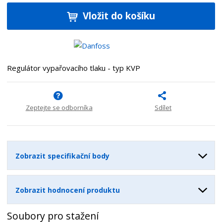
í
v
ě
ž
ý
Vložit do košíku
n
i
š
i
t
i
t
m
t
p
n
m
o
o
n
Regulátor vypařovacího tlaku - typ KVP
ž
o
č
s
ž
e
t
s
t
v
t
Zeptejte se odborníka
Sdílet
í
v
í
Zobrazit specifikační body
Zobrazit hodnocení produktu
Soubory pro stažení