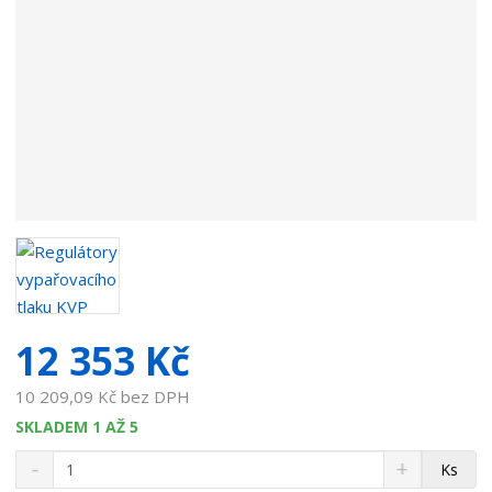
v
a
t
e
l
e
:
7
5
3
4
L
0
0
12 353 Kč
3
1
10 209,09 Kč bez DPH
SKLADEM 1 AŽ 5
S
N
Z
Ks
n
a
m