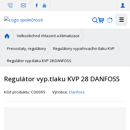
☰
V
y
h
Ú
Velkoobchod chlazení a klimatizace
l
v
o
e
Presostaty, regulátory
Regulátory vypařovacího tlaku KVP
d
d
Regulátor vyp.tlaku KVP 28 DANFOSS
n
a
í
t
s
Regulátor vyp.tlaku KVP 28 DANFOSS
t
r
K
Kód produktu:
C00095
Výrobce:
Danfoss
a
ó
n
d
a
d
o
d
a