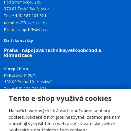
Pod Stromovkou 205
370 01 České Budějovice
+420
Tel.:
387 203 521
+420
Mobil:
777 721 521
E-mail:
sinopcb@sinop.cz
Další kontakty
Praha - nápojová technika,velkoobchod a
klimatizace
Sinop CB a.s.
K Hrušovu 1400/1
102 00 Praha 10 - Hostivař
+420
Tel.:
272 700 671
+420
Mobil:
774 335 918
Tento e-shop využívá cookies
E-mail:
sinoppraha@sinop.cz
Na našich webových stránkách používáme soubory
Další kontakty
cookies. Některé z nich jsou nezbytné, zatímco jiné nám
pomáhají vylepšit tento web a váš uživatelský zážitek.
Souhlasíte s používáním všech cookies?