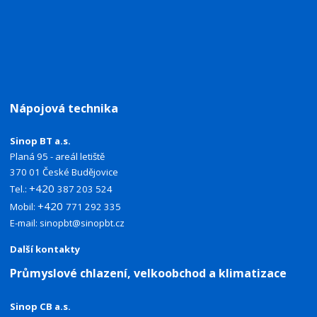
Nápojová technika
Sinop BT a.s.
Planá 95 - areál letiště
370 01 České Budějovice
+420
Tel.:
387 203 524
+420
Mobil:
771 292 335
E-mail:
sinopbt@sinopbt.cz
Další kontakty
Průmyslové chlazení, velkoobchod a klimatizace
Sinop CB a.s.