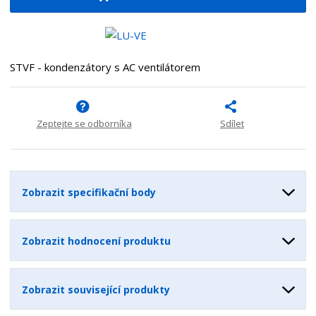
i
š
i
t
i
t
m
t
p
n
m
o
o
n
STVF - kondenzátory s AC ventilátorem
ž
o
č
s
ž
e
t
s
t
v
t
Zeptejte se odborníka
Sdílet
í
v
í
Zobrazit specifikační body
Zobrazit hodnocení produktu
Zobrazit související produkty