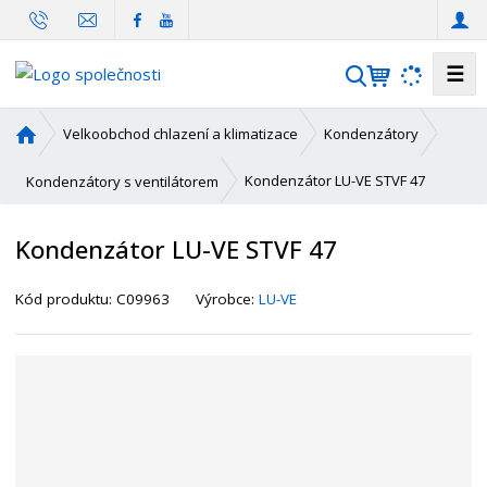
☰
V
y
h
Ú
Velkoobchod chlazení a klimatizace
Kondenzátory
l
v
o
e
Kondenzátor LU-VE STVF 47
Kondenzátory s ventilátorem
d
d
n
a
Kondenzátor LU-VE STVF 47
í
t
s
K
Kód produktu:
C09963
Výrobce:
LU-VE
t
ó
r
d
a
d
n
o
a
d
a
v
a