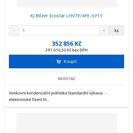
KJ Bitzer Ecostar LHV7E/4FE-5.F1Y
S
N
Z
ks
n
a
m
í
v
ě
352 856 Kč
ž
ý
n
291 616,53 Kč bez DPH
i
š
i
t
i
Koupit
t
m
t
p
n
m
o
o
n
NA DOTAZ
ž
o
č
s
ž
e
t
s
Venkovní kondenzační jednotka Standardní výbava: -
t
v
t
elektronické řízení hl...
í
v
í