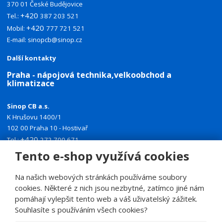
370 01 České Budějovice
+420
Tel.:
387 203 521
+420
Mobil:
777 721 521
E-mail:
sinopcb@sinop.cz
Další kontakty
Praha - nápojová technika,velkoobchod a
klimatizace
Sinop CB a.s.
K Hrušovu 1400/1
102 00 Praha 10 - Hostivař
+420
Tel.:
272 700 671
+420
Tento e-shop využívá cookies
Mobil:
774 335 918
E-mail:
sinoppraha@sinop.cz
Na našich webových stránkách používáme soubory
Další kontakty
cookies. Některé z nich jsou nezbytné, zatímco jiné nám
pomáhají vylepšit tento web a váš uživatelský zážitek.
Souhlasíte s používáním všech cookies?