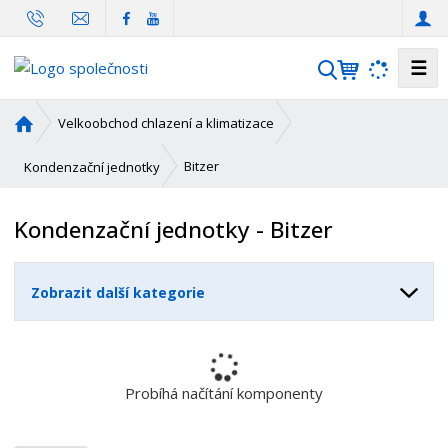
☰
V
y
h
Ú
Velkoobchod chlazení a klimatizace
l
v
o
e
Bitzer
Kondenzační jednotky
d
d
n
a
Kondenzační jednotky - Bitzer
í
t
s
t
Zobrazit další kategorie
r
a
n
a
Probíhá načítání komponenty