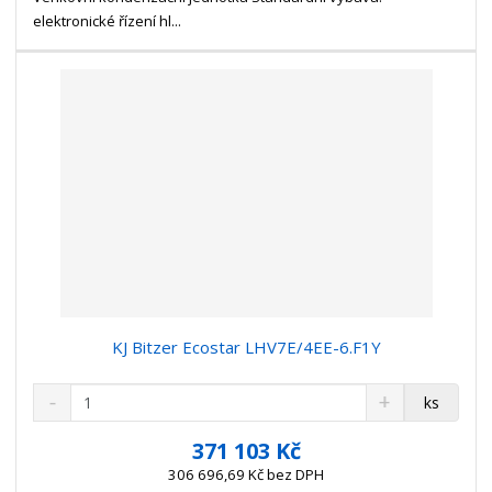
v
t
elektronické řízení hl...
í
v
í
KJ Bitzer Ecostar LHV7E/4EE-6.F1Y
S
N
Z
ks
n
a
m
í
v
ě
371 103 Kč
ž
ý
n
306 696,69 Kč bez DPH
i
š
i