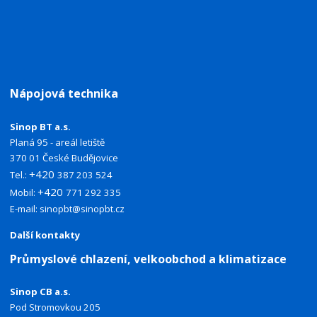
Nápojová technika
Sinop BT a.s.
Planá 95 - areál letiště
370 01 České Budějovice
+420
Tel.:
387 203 524
+420
Mobil:
771 292 335
E-mail:
sinopbt@sinopbt.cz
Další kontakty
Průmyslové chlazení, velkoobchod a klimatizace
Sinop CB a.s.
Pod Stromovkou 205