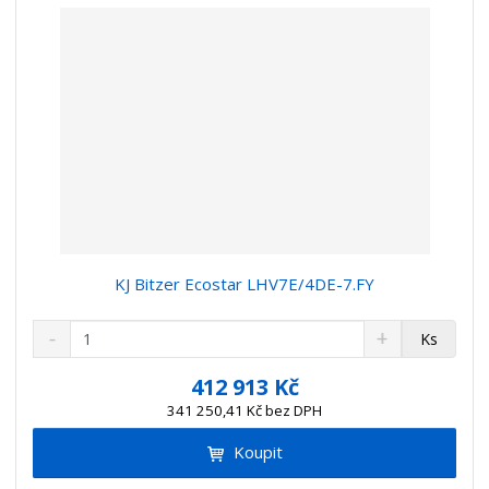
í
KJ Bitzer Ecostar LHV7E/4DE-7.FY
S
N
Z
Ks
n
a
m
í
v
ě
412 913 Kč
ž
ý
n
341 250,41 Kč bez DPH
i
š
i
t
i
Koupit
t
m
t
p
n
m