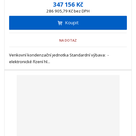
í
v
ě
347 156 Kč
ž
ý
n
286 905,79 Kč bez DPH
i
š
i
t
i
Koupit
t
m
t
p
n
m
o
o
n
NA DOTAZ
ž
o
č
s
ž
e
t
s
Venkovní kondenzační jednotka Standardní výbava: -
t
v
t
elektronické řízení hl...
í
v
í