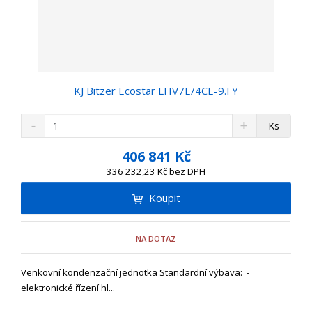
KJ Bitzer Ecostar LHV7E/4CE-9.FY
S
N
Z
Ks
n
a
m
í
v
ě
406 841 Kč
ž
ý
n
336 232,23 Kč bez DPH
i
š
i
t
i
Koupit
t
m
t
p
n
m
o
o
n
NA DOTAZ
ž
o
č
s
ž
e
t
s
Venkovní kondenzační jednotka Standardní výbava: -
t
v
t
elektronické řízení hl...
í
v