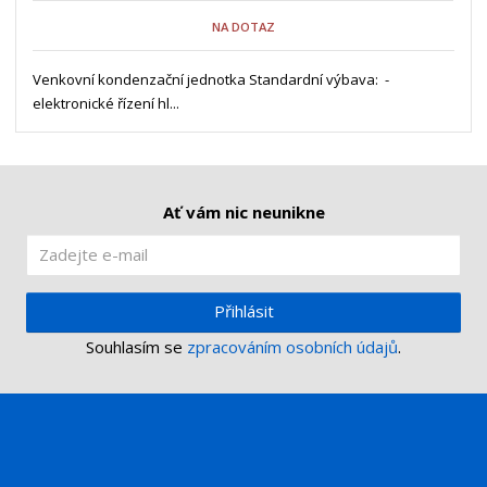
o
o
n
NA DOTAZ
ž
o
č
s
ž
e
t
s
Venkovní kondenzační jednotka Standardní výbava: -
t
v
t
elektronické řízení hl...
í
v
í
Ať vám nic neunikne
Přihlásit
Souhlasím se
zpracováním osobních údajů
.