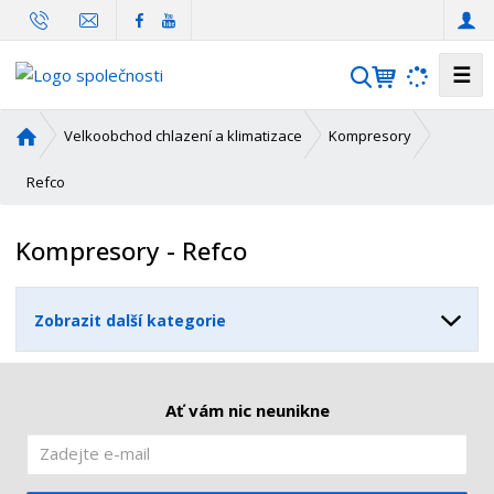
☰
V
y
h
Ú
Velkoobchod chlazení a klimatizace
Kompresory
l
v
o
Refco
e
d
d
n
a
Kompresory - Refco
í
t
s
t
Zobrazit další kategorie
r
a
n
a
Ať vám nic neunikne