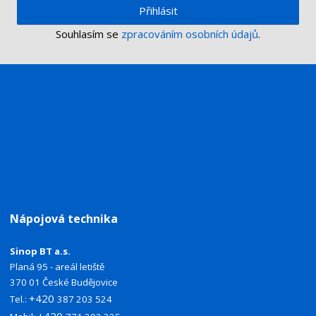
Přihlásit
Souhlasím se
zpracováním osobních údajů
.
Nápojová technika
Sinop BT a.s.
Planá 95 - areál letiště
370 01 České Budějovice
+420
Tel.:
387 203 524
+420