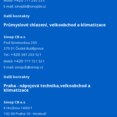
Mobil:
771 292 335
E-mail:
sinopbt@sinopbt.cz
Další kontakty
Průmyslové chlazení, velkoobchod a klimatizace
Sinop CB a.s.
Pod Stromovkou 205
370 01 České Budějovice
+420
Tel.:
387 203 521
+420
Mobil:
777 721 521
E-mail:
sinopcb@sinop.cz
Další kontakty
Praha - nápojová technika,velkoobchod a
klimatizace
Sinop CB a.s.
K Hrušovu 1400/1
102 00 Praha 10 - Hostivař