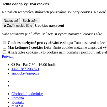
Tento e-shop využívá cookies
Na našich webových stránkách používáme soubory cookies. Některé z n
Nastavení
Souhlasím
Cookies nastavení
Zavřít cookie lištu
Vaše soukromí je důležité. Můžete si vybrat nastavení cookies níže.
Cookies nezbytné pro využívání e-shopu
Toto nastavení nelze 
Marketingové cookies
Díky těmto cookies můžeme zlepšovat výko
Analytické cookies
Tyto cookies nám pomáhají pochopit, jak e-s
Potvrzuji
Po - Pá: 7.30 - 16.00 hodin
+420 387 203 521
sinopcb@sinop.cz
Obchodní podmínky
Poradna
Kontakt
O NÁS