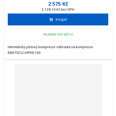
í
v
ě
2 575 Kč
ž
ý
n
2 128,10 Kč bez DPH
i
š
i
t
i
Koupit
t
m
t
p
n
m
o
o
n
SKLADEM VÍCE NEŽ 10
ž
o
č
s
ž
e
t
s
Hermetický pístový kompresor náhrada na kompresor
t
v
t
EMX70CLC/HPKD190
í
v
í