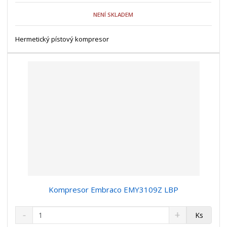
o
o
n
NENÍ SKLADEM
ž
o
č
s
ž
e
t
s
Hermetický pístový kompresor
t
v
t
í
v
í
Kompresor Embraco EMY3109Z LBP
S
N
Z
Ks
n
a
m