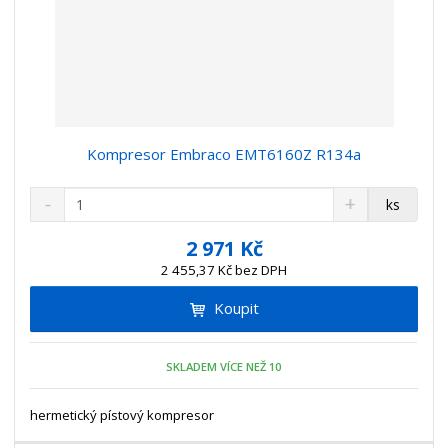
Kompresor Embraco EMT6160Z R134a
S
N
Z
ks
n
a
m
í
v
ě
2 971 Kč
ž
ý
n
2 455,37 Kč bez DPH
i
š
i
t
i
Koupit
t
m
t
p
n
m
o
o
n
SKLADEM VÍCE NEŽ 10
ž
o
č
s
ž
e
t
s
hermetický pístový kompresor
t
v
t