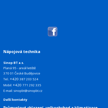
Nápojová technika
Sinop BT a.s.
Planá 95 - areál letiště
370 01 České Budějovice
+420
Tel.:
387 203 524
+420
Mobil:
771 292 335
E-mail:
sinopbt@sinopbt.cz
Další kontakty
Průmyslové chlazení, velkoobchod a klimatizace