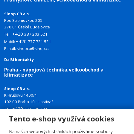
Sinop CB a.s.
Pod Stromovkou 205
370 01 České Budějovice
+420
Tel.:
387 203 521
+420
Mobil:
777 721 521
E-mail:
sinopcb@sinop.cz
Další kontakty
Praha - nápojová technika,velkoobchod a
klimatizace
Sinop CB a.s.
K Hrušovu 1400/1
102 00 Praha 10 - Hostivař
+420
Tel.:
272 700 671
+420
Mobil:
774 335 918
Tento e-shop využívá cookies
E-mail:
sinoppraha@sinop.cz
Na našich webových stránkách používáme soubory