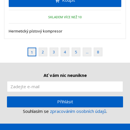
m
t
p
n
m
o
o
n
SKLADEM VÍCE NEŽ 10
ž
o
č
s
ž
e
t
s
Hermetický pístový kompresor
t
v
t
í
v
í
2
3
4
5
...
8
1
Ať vám nic neunikne
Přihlásit
Souhlasím se
zpracováním osobních údajů
.