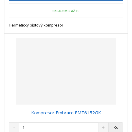
n
m
o
o
n
SKLADEM 6 AŽ 10
ž
o
č
s
ž
e
t
s
Hermetický pístový kompresor
t
v
t
í
v
í
Kompresor Embraco EMT6152GK
S
N
Z
Ks
n
a
m