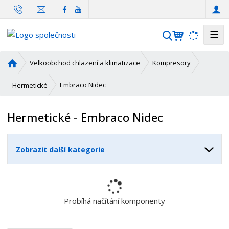
☰
V
y
h
Ú
Velkoobchod chlazení a klimatizace
Kompresory
l
v
o
e
Embraco Nidec
Hermetické
d
d
n
a
Hermetické - Embraco Nidec
í
t
s
t
Zobrazit další kategorie
r
a
n
a
Probíhá načítání komponenty