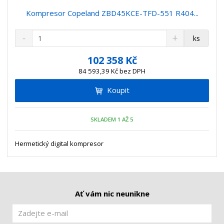
Kompresor Copeland ZBD45KCE-TFD-551 R404...
S
N
Z
ks
n
a
m
í
v
ě
102 358 Kč
ž
ý
n
84 593,39 Kč bez DPH
i
š
i
t
i
Koupit
t
m
t
p
n
m
o
o
n
SKLADEM 1 AŽ 5
ž
o
č
s
ž
e
t
s
Hermetický digital kompresor
t
v
t
í
v
í
Ať vám nic neunikne