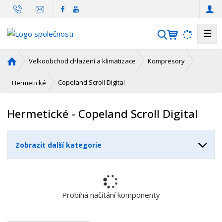
☰
V
y
h
Ú
Velkoobchod chlazení a klimatizace
Kompresory
l
v
o
e
Copeland Scroll Digital
Hermetické
d
d
n
a
Hermetické - Copeland Scroll Digital
í
t
s
t
Zobrazit další kategorie
r
a
n
a
Probíhá načítání komponenty