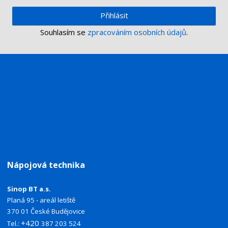
Přihlásit
Souhlasím se
zpracováním osobních údajů
.
Nápojová technika
Sinop BT a.s.
Planá 95 - areál letiště
370 01 České Budějovice
+420
Tel.:
387 203 524