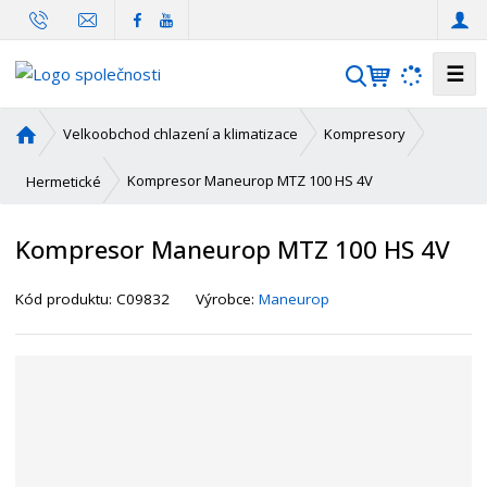
☰
V
y
h
Ú
Velkoobchod chlazení a klimatizace
Kompresory
l
v
o
e
Kompresor Maneurop MTZ 100 HS 4V
Hermetické
d
d
n
a
Kompresor Maneurop MTZ 100 HS 4V
í
t
s
K
Kód produktu:
C09832
Výrobce:
Maneurop
t
ó
r
d
a
d
n
o
a
d
a
v
a