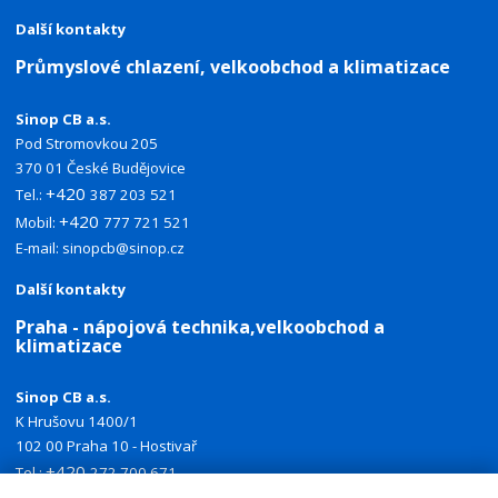
Další kontakty
Průmyslové chlazení, velkoobchod a klimatizace
Sinop CB a.s.
Pod Stromovkou 205
370 01 České Budějovice
+420
Tel.:
387 203 521
+420
Mobil:
777 721 521
E-mail:
sinopcb@sinop.cz
Další kontakty
Praha - nápojová technika,velkoobchod a
klimatizace
Sinop CB a.s.
K Hrušovu 1400/1
102 00 Praha 10 - Hostivař
+420
Tel.:
272 700 671