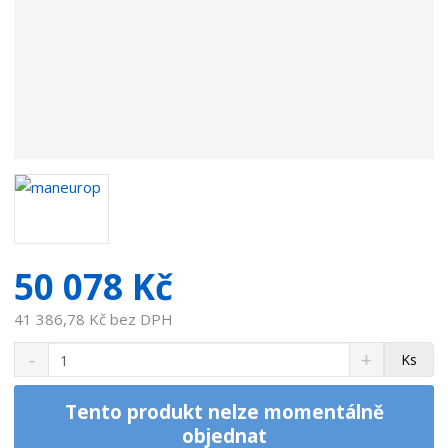
t
e
l
e
:
7
0
9
5
1
1
9
50 078 Kč
41 386,78 Kč bez DPH
S
N
Z
Ks
n
a
m
í
v
ě
ž
ý
Tento produkt nelze momentálně
n
i
š
objednat
i