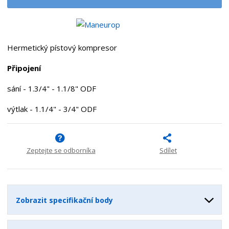
t
i
t
m
t
p
n
m
o
o
n
ž
o
č
Hermetický pístový kompresor
s
ž
e
t
s
t
Připojení
v
t
í
v
sání - 1.3/4" - 1.1/8" ODF
í
výtlak - 1.1/4" - 3/4" ODF
Zeptejte se odborníka
Sdílet
Zobrazit specifikační body