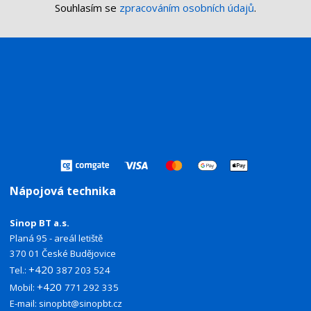
Souhlasím se
zpracováním osobních údajů
.
Nápojová technika
Sinop BT a.s.
Planá 95 - areál letiště
370 01 České Budějovice
+420
Tel.:
387 203 524
+420
Mobil:
771 292 335
E-mail:
sinopbt@sinopbt.cz