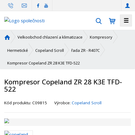
☰
V
y
h
Ú
Velkoobchod chlazení a klimatizace
Kompresory
l
v
o
e
Hermetické
Copeland Scroll
řada ZR - R407C
d
d
Kompresor Copeland ZR 28 K3E TFD-522
n
a
í
t
s
Kompresor Copeland ZR 28 K3E TFD-
t
522
r
a
K
Kód produktu:
C09815
Výrobce:
Copeland Scroll
n
ó
a
d
d
o
d