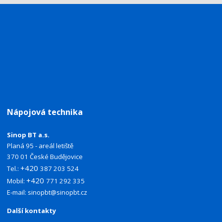
Nápojová technika
Sinop BT a.s.
Planá 95 - areál letiště
370 01 České Budějovice
+420
Tel.:
387 203 524
+420
Mobil:
771 292 335
E-mail:
sinopbt@sinopbt.cz
Další kontakty