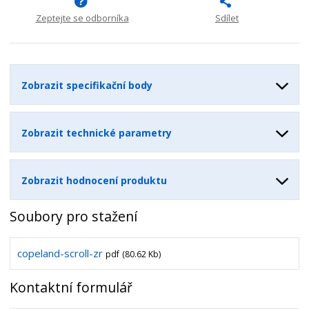
í
v
í
Zeptejte se odborníka
Sdílet
Zobrazit specifikační body
Zobrazit technické parametry
Zobrazit hodnocení produktu
Soubory pro stažení
copeland-scroll-zr
pdf
(80.62 Kb)
Kontaktní formulář