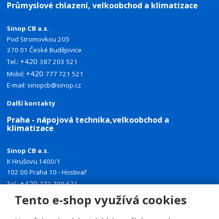
Průmyslové chlazení, velkoobchod a klimatizace
Sinop CB a.s.
Pod Stromovkou 205
370 01 České Budějovice
+420
Tel.:
387 203 521
+420
Mobil:
777 721 521
E-mail:
sinopcb@sinop.cz
Další kontakty
Praha - nápojová technika,velkoobchod a
klimatizace
Sinop CB a.s.
K Hrušovu 1400/1
102 00 Praha 10 - Hostivař
+420
Tel.:
272 700 671
+420
Mobil:
774 335 918
Tento e-shop využívá cookies
E-mail:
sinoppraha@sinop.cz