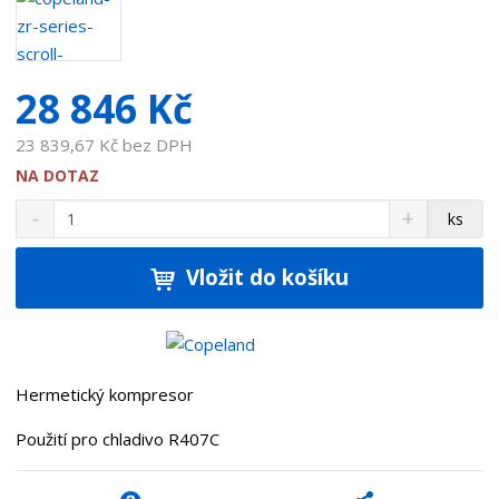
a
v
a
28 846 Kč
t
e
23 839,67 Kč bez DPH
l
e
NA DOTAZ
:
S
N
Z
ks
x
n
a
m
7
í
v
ě
0
ž
ý
Vložit do košíku
n
9
i
š
i
t
i
3
t
m
t
1
p
n
m
0
o
o
n
3
Hermetický kompresor
ž
o
č
s
ž
e
Použití pro chladivo R407C
t
s
t
v
t