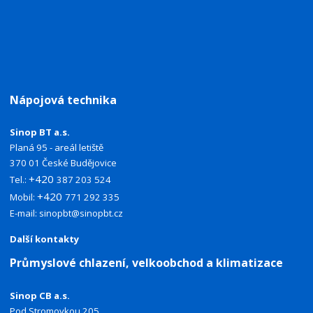
Nápojová technika
Sinop BT a.s.
Planá 95 - areál letiště
370 01 České Budějovice
+420
Tel.:
387 203 524
+420
Mobil:
771 292 335
E-mail:
sinopbt@sinopbt.cz
Další kontakty
Průmyslové chlazení, velkoobchod a klimatizace
Sinop CB a.s.
Pod Stromovkou 205