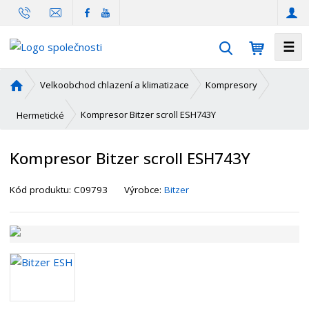
☰
V
y
h
Ú
Velkoobchod chlazení a klimatizace
Kompresory
l
v
o
e
Kompresor Bitzer scroll ESH743Y
Hermetické
d
d
n
a
Kompresor Bitzer scroll ESH743Y
í
t
s
K
Kód produktu:
C09793
Výrobce:
Bitzer
t
ó
r
d
a
d
n
o
a
d
a
v
a