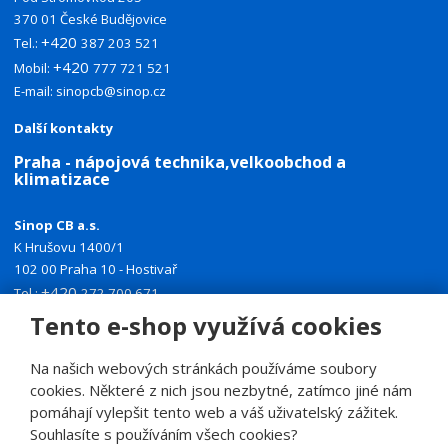
370 01 České Budějovice
+420
Tel.:
387 203 521
+420
Mobil:
777 721 521
E-mail:
sinopcb@sinop.cz
Další kontakty
Praha - nápojová technika,velkoobchod a
klimatizace
Sinop CB a.s.
K Hrušovu 1400/1
102 00 Praha 10 - Hostivař
+420
Tel.:
272 700 671
+420
Mobil:
774 335 918
Tento e-shop využívá cookies
E-mail:
sinoppraha@sinop.cz
Na našich webových stránkách používáme soubory
Další kontakty
cookies. Některé z nich jsou nezbytné, zatímco jiné nám
pomáhají vylepšit tento web a váš uživatelský zážitek.
Souhlasíte s používáním všech cookies?