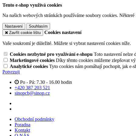
Tento e-shop využívá cookies
Na našich webových stránkách používáme soubory cookies. Některé z n
Nastavení
Souhlasím
Cookies nastavení
Zavřít cookie lištu
Vaše soukromí je důležité. Můžete si vybrat nastavení cookies níže.
Cookies nezbytné pro využívání e-shopu
Toto nastavení nelze 
Marketingové cookies
Díky těmto cookies můžeme zlepšovat výko
Analytické cookies
Tyto cookies nám pomáhají pochopit, jak e-s
Potvrzuji
Po - Pá: 7.30 - 16.00 hodin
+420 387 203 521
sinopcb@sinop.cz
Obchodní podmínky
Poradna
Kontakt
O NÁS